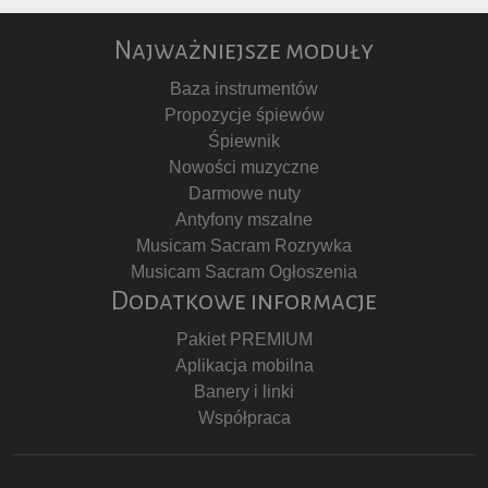
Najważniejsze moduły
Baza instrumentów
Propozycje śpiewów
Śpiewnik
Nowości muzyczne
Darmowe nuty
Antyfony mszalne
Musicam Sacram Rozrywka
Musicam Sacram Ogłoszenia
Dodatkowe informacje
Pakiet PREMIUM
Aplikacja mobilna
Banery i linki
Współpraca