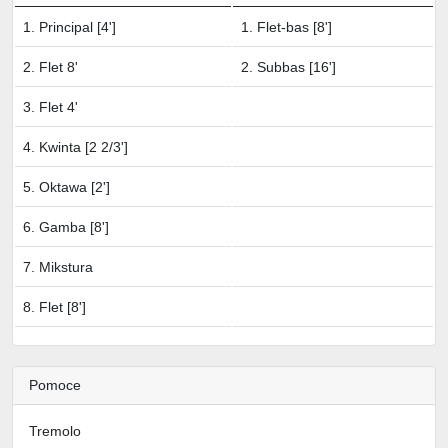
1. Principal [4']
1. Flet-bas [8']
2. Flet 8'
2. Subbas [16']
3. Flet 4'
4. Kwinta [2 2/3']
5. Oktawa [2']
6. Gamba [8']
7. Mikstura
8. Flet [8']
Pomoce
Tremolo