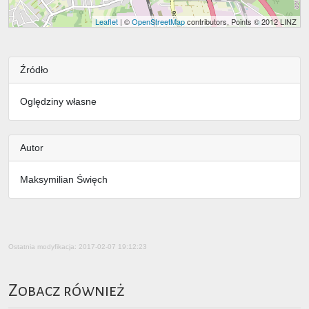
Leaflet
| ©
OpenStreetMap
contributors, Points © 2012 LINZ
Źródło
Oględziny własne
Autor
Maksymilian Święch
Ostatnia modyfikacja: 2017-02-07 19:12:23
Zobacz również