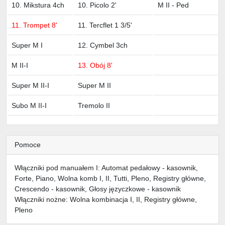
10. Mikstura 4ch
10. Picolo 2'
M II - Ped
11. Trompet 8'
11. Tercflet 1 3/5'
Super M I
12. Cymbel 3ch
M II-I
13. Obój 8'
Super M II-I
Super M II
Subo M II-I
Tremolo II
Pomoce
Włączniki pod manuałem I: Automat pedałowy - kasownik,
Forte, Piano, Wolna komb I, II, Tutti, Pleno, Registry główne,
Crescendo - kasownik, Głosy języczkowe - kasownik
Włączniki nożne: Wolna kombinacja I, II, Registry główne,
Pleno