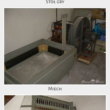
Stół gry
Miech