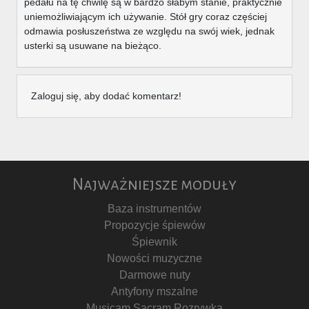
pedału na tę chwilę są w bardzo słabym stanie, praktycznie
uniemożliwiającym ich używanie. Stół gry coraz częściej
odmawia posłuszeństwa ze względu na swój wiek, jednak
usterki są usuwane na bieżąco.
Zaloguj się, aby dodać komentarz!
Najważniejsze moduły
Baza instrumentów
Propozycje śpiewów
Śpiewnik
Nowości muzyczne
Darmowe nuty
Antyfony mszalne
Musicam Sacram Rozrywka