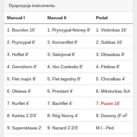
Dyspozycja instrumentu
Manuał I
Manuał II
Pedał
1. Bourdon 16'
1. Pryncypał fletowy 8'
1. Violonbas 16'
2. Pryncypał 8'
2. Koncertflet 8'
2. Subbas 16'
3. Holflet 8'
3. Salicjonał 8'
3. Oktawbas 8'
4. Gemshorn 8'
4. Vox Coelestis 8'
4. Fletbas 8'
5. Flet major 8'
5. Flet łagodny 8'
5. Chorałbas 4'
6. Oktawa 4'
6. Prestant 4'
6. Miksturbas 3ch
7. Rurflet 4'
7. Bachflet 4'
7. Puzon 16'
1
8. Kwinta 2 2/3'
8. Róg Nocny 4'
8. Dzwony (F-d
9. Superoktawa 2'
9. Nazard 2 2/3'
M I - Ped