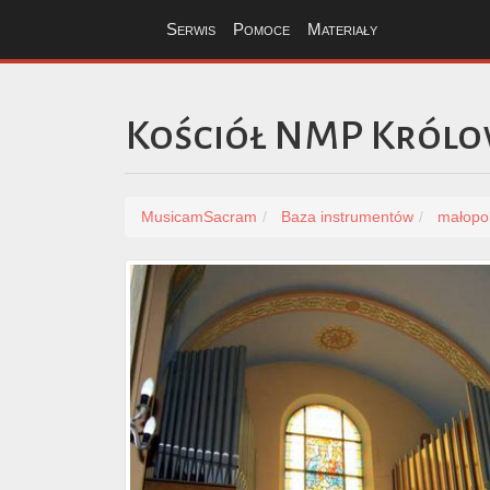
Serwis
Pomoce
Materiały
Kościół NMP Królo
MusicamSacram
Baza instrumentów
małopol