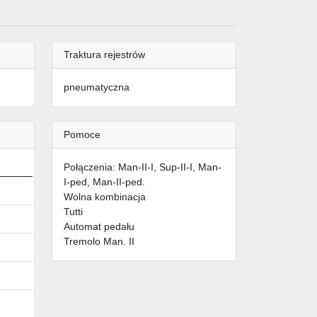
Traktura rejestrów
pneumatyczna
Pomoce
Połączenia: Man-II-I, Sup-II-I, Man-
I-ped, Man-II-ped.
Wolna kombinacja
Tutti
Automat pedału
Tremolo Man. II