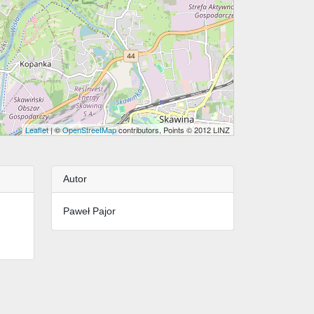
Leaflet
| ©
OpenStreetMap
contributors, Points © 2012 LINZ
Autor
Paweł Pajor