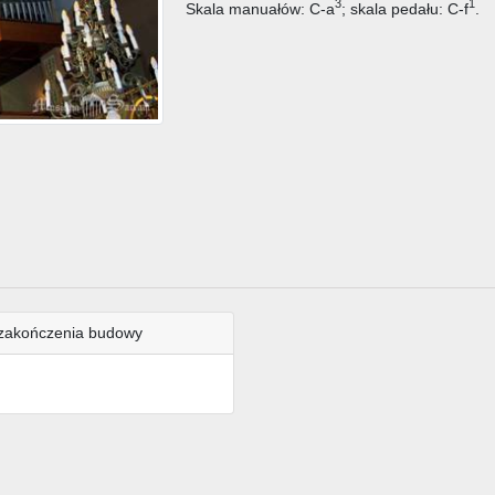
3
1
Skala manuałów: C-a
; skala pedału: C-f
.
zakończenia budowy