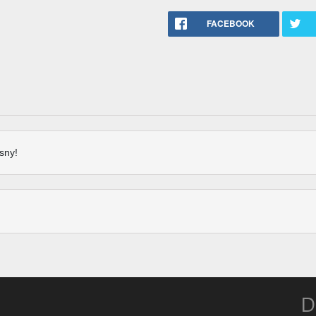
FACEBOOK
sny!
D