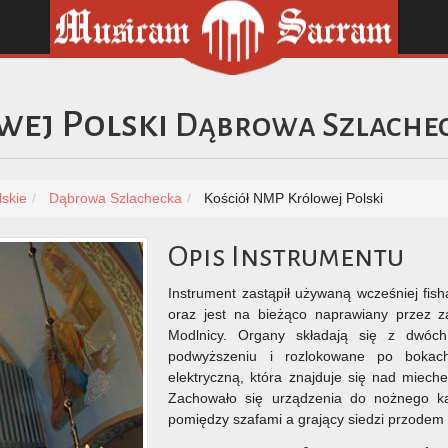
wej Polski
Dąbrowa Szlache
skie
Dąbrowa Szlachecka
Kościół NMP Królowej Polski
Opis Instrumentu
Instrument zastąpił używaną wcześniej fis
oraz jest na bieżąco naprawiany przez z
Modlnicy. Organy składają się z dwóc
podwyższeniu i rozlokowane po bokac
elektryczną, która znajduje się nad miech
Zachowało się urządzenia do nożnego kal
pomiędzy szafami a grający siedzi przodem