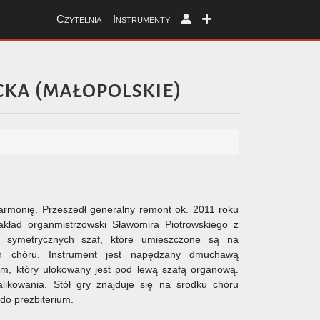
Czytelnia
Instrumenty
cka
(
małopolskie
)
harmonię. Przeszedł generalny remont ok. 2011 roku
akład organmistrzowski Sławomira Piotrowskiego z
h symetrycznych szaf, które umieszczone są na
h chóru. Instrument jest napędzany dmuchawą
em, który ulokowany jest pod lewą szafą organową.
ikowania. Stół gry znajduje się na środku chóru
 do prezbiterium.