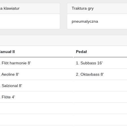
a klawiatur
Traktura gry
pneumatyczna
anuał II
Pedał
. Flöt harmonie 8'
1. Subbass 16'
. Aeoline 8'
2. Oktavbass 8'
. Salzional 8'
. Flöte 4'