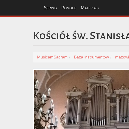
Serwis
Pomoce
Materiały
Kościół św. Stanis
MusicamSacram
Baza instrumentów
mazowi