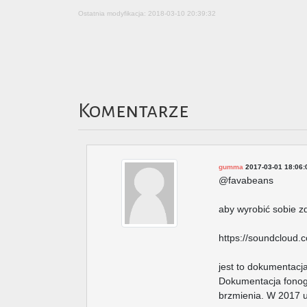
Ostatnia modyfikacja: 2018-03-10 20:39:32
Komentarze
gumma
2017-03-01 18:06:
@favabeans
aby wyrobić sobie z
https://soundcloud
jest to dokumentacj
Dokumentacja fonogr
brzmienia. W 2017 u