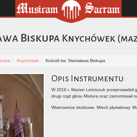
ława Biskupa
Knychówek
(
maz
eckie
Knychówek
Kościół św. Stanisława Biskupa
Opis Instrumentu
W 2016 r. Marian Leśniczuk przeprowadził 
drugi rząd głosu Mixtura oraz zamontował 
Wiatrownice stożkowe. Miech pływakowy. M