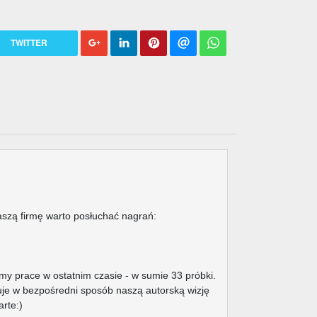
TWITTER
szą firmę warto posłuchać nagrań:
my prace w ostatnim czasie - w sumie 33 próbki.
je w bezpośredni sposób naszą autorską wizję
rte:)