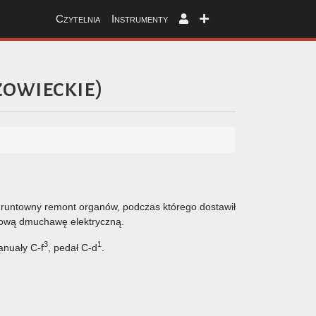
Czytelnia
Instrumenty
owieckie
)
gruntowny remont organów, podczas którego dostawił
nową dmuchawę elektryczną.
3
1
anuały C-f
, pedał C-d
.