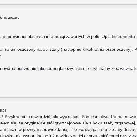
53
Edytowany
o poprawienie błędnych informacji zawartych w polu 'Opis Instrumentu':
inalnie umieszczony na osi szafy (następnie kilkakrotnie przenoszony). 
.
budowano pierwotnie jako jednogłosowy. Istnieje oryginalny kloc wewnąt
8:06
! Przykro mi to stwierdzić, ale wypisujesz Pan kłamstwa. Po rozmowi
łem się, że oryginalnie stół gry znajdował się z boku szafy organowej,
am pisze w pewnym sprawozdaniu), nie zważając na to, że aby dostać s
 ławką, nie wspominając już o widoczności ołtarza zakłócanej przez ży