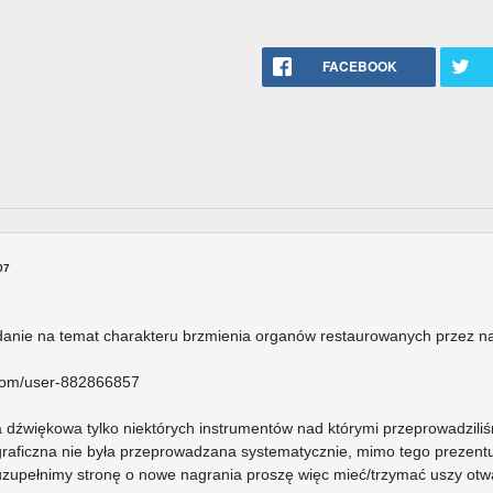
FACEBOOK
07
danie na temat charakteru brzmienia organów restaurowanych przez na
.com/user-882866857
a dźwiękowa tylko niektórych instrumentów nad którymi przeprowadziliś
aficzna nie była przeprowadzana systematycznie, mimo tego prezentu
zupełnimy stronę o nowe nagrania proszę więc mieć/trzymać uszy otwa