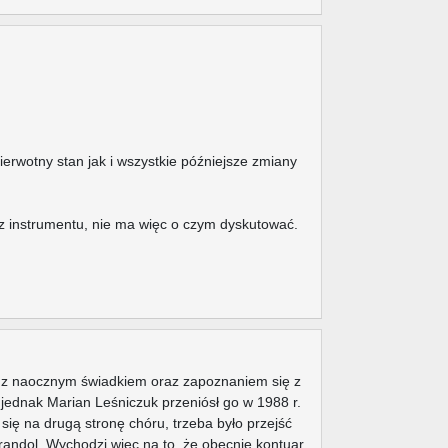
Pierwotny stan jak i wszystkie późniejsze zmiany
rz instrumentu, nie ma więc o czym dyskutować.
e z naocznym świadkiem oraz zapoznaniem się z
 jednak Marian Leśniczuk przeniósł go w 1988 r.
ię na drugą stronę chóru, trzeba było przejść
randol. Wychodzi więc na to, że obecnie kontuar