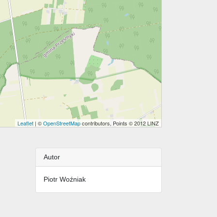
Leaflet
| ©
OpenStreetMap
contributors, Points © 2012 LINZ
Autor
Piotr Woźniak