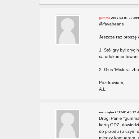
gumma
2017-03-01 20:39:
@favabeans
Jeszcze raz proszę 
1. Stół gry był oryg
są udokumentowane
2. Głos 'Mixtura' z
Pozdrawiam,
A.L.
-usunięto-
2017-01-28 12:4
Drogi Panie "gumma"
kartą ODZ, dowiedzia
do przodu (o czym s
między kontuarem, a