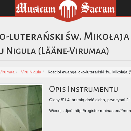
o-luterański św. Mikołaja
u Nigula
(
Lääne-Virumaa
)
Virumaa
Viru Nigula
Kościół ewangelicko-luterański św. Mikołaja (
Opis Instrumentu
Głosy 8' i 4' brzmią dość cicho, pryncypał 2
Więcej zdjęć: http://register.muinas.ee/