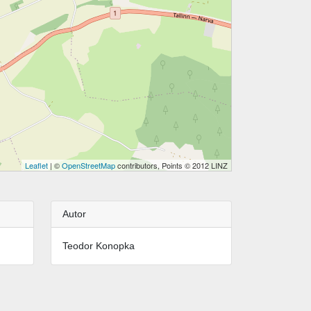
Leaflet
| ©
OpenStreetMap
contributors, Points © 2012 LINZ
Autor
Teodor Konopka