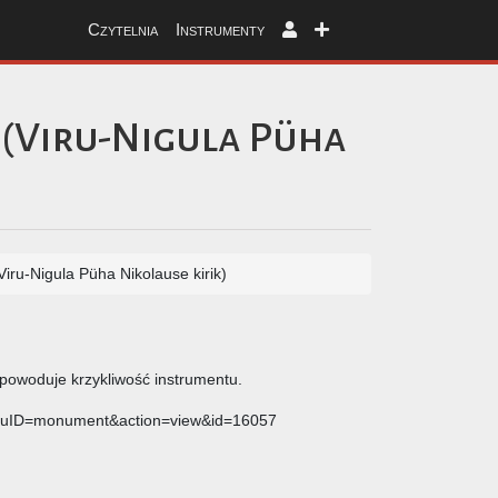
Czytelnia
Instrumenty
 (Viru-Nigula Püha
Viru-Nigula Püha Nikolause kirik)
' powoduje krzykliwość instrumentu.
?menuID=monument&action=view&id=16057