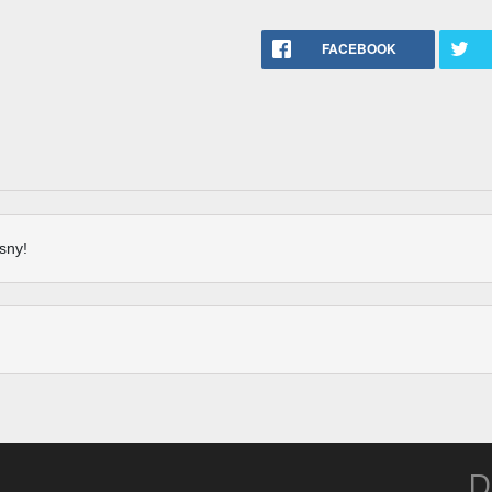
FACEBOOK
sny!
D