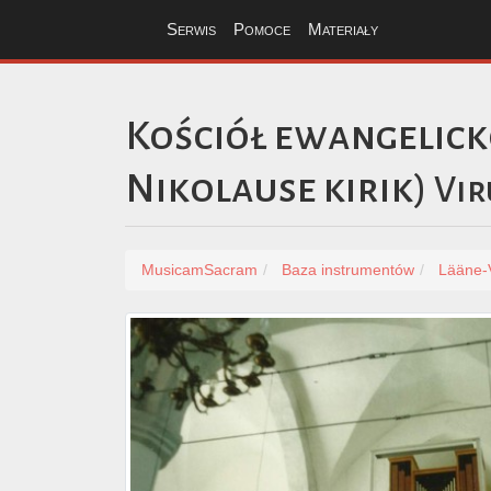
Serwis
Pomoce
Materiały
Kościół ewangelick
Nikolause kirik)
Vir
MusicamSacram
Baza instrumentów
Lääne-