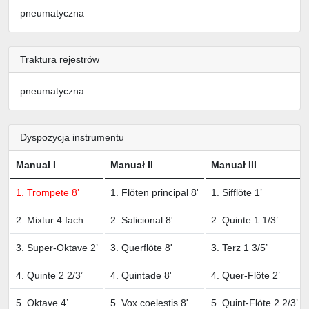
pneumatyczna
Traktura rejestrów
pneumatyczna
Dyspozycja instrumentu
Manuał I
Manuał II
Manuał III
1. Trompete 8’
1. Flöten principal 8'
1. Sifflöte 1’
2. Mixtur 4 fach
2. Salicional 8'
2. Quinte 1 1/3’
3. Super-Oktave 2’
3. Querflöte 8'
3. Terz 1 3/5’
4. Quinte 2 2/3’
4. Quintade 8'
4. Quer-Flöte 2’
5. Oktave 4’
5. Vox coelestis 8'
5. Quint-Flöte 2 2/3’