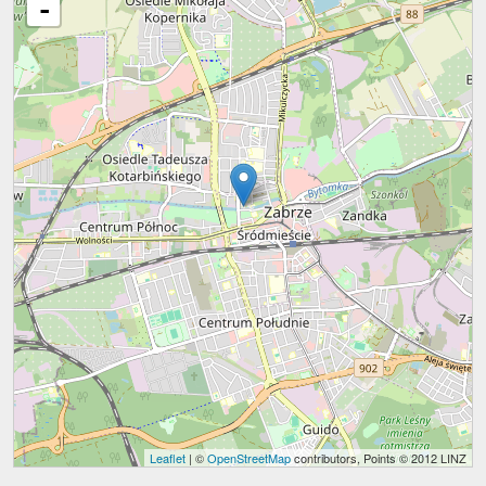
-
Leaflet
| ©
OpenStreetMap
contributors, Points © 2012 LINZ