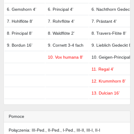
6. Gemshorn 4’
6. Principal 4'
6. Nachthorn Gedeckt 
7. Hohlflöte 8’
7. Rohrflöte 4'
7. Prästant 4'
8. Principal 8’
8. Waldflöte 2'
8. Travers-Flöte 8’
9. Bordun 16’
9. Cornett 3-4 fach
9. Lieblich Gedeckt 8’
10. Vox humana 8'
10. Geigen-Principal 8
11. Regal 4’
12. Krummhorn 8’
13. Dulcian 16’
Pomoce
Połączenia: III-Ped., II-Ped., I-Ped., III-II, III-I, II-I