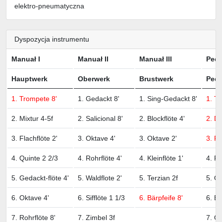
elektro-pneumatyczna
Dyspozycja instrumentu
Manuał I
Manuał II
Manuał III
Peda
Hauptwerk
Oberwerk
Brustwerk
Ped
1. Trompete 8'
1. Gedackt 8'
1. Sing-Gedackt 8'
1. T
2. Mixtur 4-5f
2. Salicional 8'
2. Blockflöte 4'
2. Du
3. Flachflöte 2'
3. Oktave 4'
3. Oktave 2'
3. P
4. Quinte 2 2/3
4. Rohrflöte 4'
4. Kleinflöte 1'
4. Ra
5. Gedackt-flöte 4'
5. Waldflote 2'
5. Terzian 2f
5. Ok
6. Oktave 4'
6. Sifflöte 1 1/3
6. Bärpfeife 8'
6. Ba
7. Rohrflöte 8'
7. Zimbel 3f
7. O