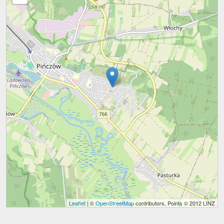
Leaflet
| ©
OpenStreetMap
contributors, Points © 2012 LINZ