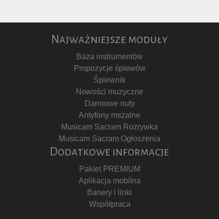
Najważniejsze moduły
Baza instrumentów
Propozycje śpiewów
Śpiewnik
Nowości muzyczne
Darmowe nuty
Antyfony mszalne
Musicam Sacram Rozrywka
Musicam Sacram Ogłoszenia
Dodatkowe informacje
Pakiet PREMIUM
Aplikacja mobilna
Banery i linki
Współpraca