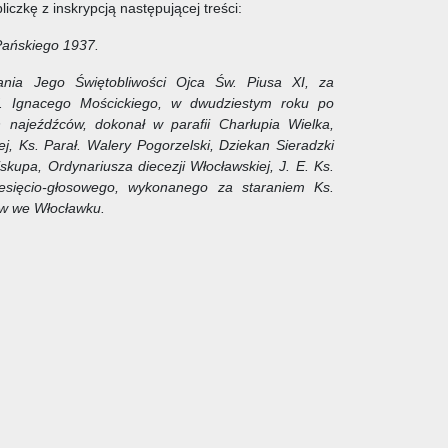
czkę z inskrypcją następującej treści:
ańskiego 1937.
nia Jego Świętobliwości Ojca Św. Piusa XI, za
of. Ignacego Mościckiego, w dwudziestym roku po
 najeźdźców, dokonał w parafii Charłupia Wielka,
ej, Ks. Parał. Walery Pogorzelski, Dziekan Sieradzki
skupa, Ordynariusza diecezji Włocławskiej, J. E. Ks.
esięcio-głosowego, wykonanego za staraniem Ks.
nów we Włocławku.