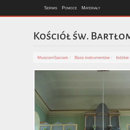
Serwis
Pomoce
Materiały
Kościół św. Bartło
MusicamSacram
Baza instrumentów
łódzkie