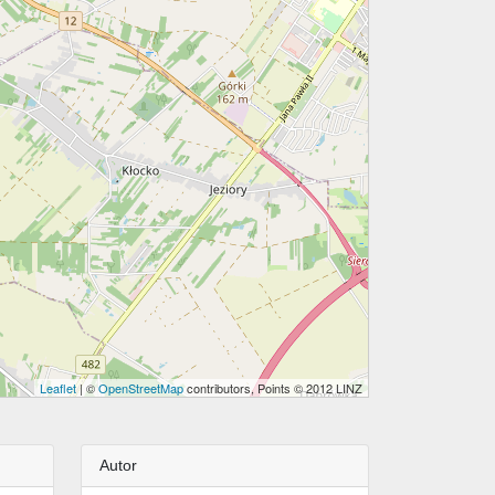
Leaflet
| ©
OpenStreetMap
contributors, Points © 2012 LINZ
Autor