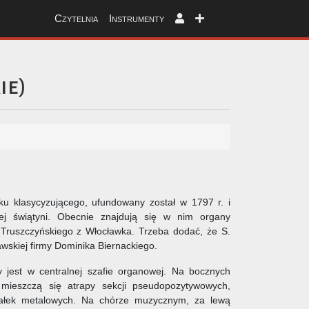
Czytelnia
Instrumenty
ie
)
oku klasycyzującego, ufundowany został w 1797 r. i
nej świątyni. Obecnie znajdują się w nim organy
Truszczyńskiego z Włocławka. Trzeba dodać, że S.
wskiej firmy Dominika Biernackiego.
 jest w centralnej szafie organowej. Na bocznych
mieszczą się atrapy sekcji pseudopozytywowych,
czałek metalowych. Na chórze muzycznym, za lewą