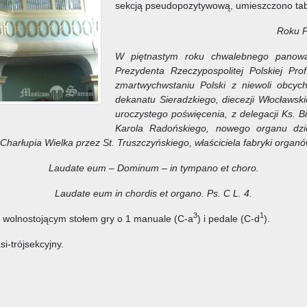
sekcją pseudopozytywową, umieszczono tabli
Roku P
W piętnastym roku chwalebnego panowa
Prezydenta Rzeczypospolitej Polskiej Pr
zmartwychwstaniu Polski z niewoli obcych
dekanatu Sieradzkiego, diecezji Włocławski
uroczystego poświęcenia, z delegacji Ks. Bi
Karola Radońskiego, nowego organu dzi
i Charłupia Wielka przez St. Truszczyńskiego, właściciela fabryki orga
Laudate eum – Dominum – in tympano et choro.
Laudate eum in chordis et organo. Ps. C L. 4.
3
1
z wolnostojącym stołem gry o 1 manuale (C-a
) i pedale (C-d
).
i-trójsekcyjny.