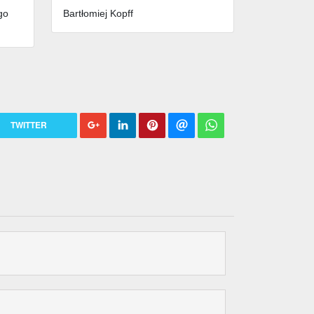
go
Bartłomiej Kopff
TWITTER