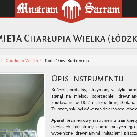
mieja
Charłupia Wielka
(
łódzk
Charłupia Wielka
Kościół św. Bartłomieja
Opis Instrumentu
Kościół parafialny, utrzymany w stylu bar
stanął na miejscu poprzedniej, drewnia
zbudowane w 1937 r. przez firmę Stefana 
Truszczyński był wówczas dzierżawcą włocła
Aparat brzmieniowy instrumentu zamknięty
częściach balustrady chóru muzycznego 
wypełnione drewnianymi imitacjami pisz