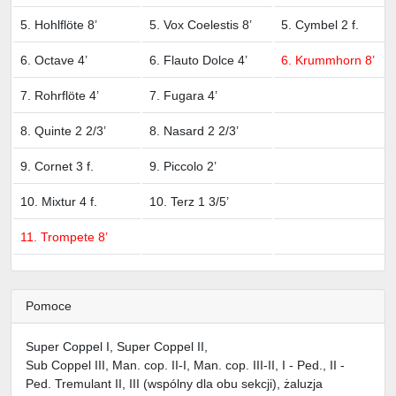
5. Hohlflöte 8’
5. Vox Coelestis 8’
5. Cymbel 2 f.
6. Octave 4’
6. Flauto Dolce 4’
6. Krummhorn 8’
7. Rohrflöte 4’
7. Fugara 4’
8. Quinte 2 2/3’
8. Nasard 2 2/3’
9. Cornet 3 f.
9. Piccolo 2’
10. Mixtur 4 f.
10. Terz 1 3/5’
11. Trompete 8’
Pomoce
Super Coppel I, Super Coppel II,
Sub Coppel III, Man. cop. II-I, Man. cop. III-II, I - Ped., II -
Ped. Tremulant II, III (wspólny dla obu sekcji), żaluzja