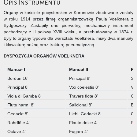
Opis Instrumentu
Organy w kościele pocysterskim w Koronowie zbudowane zostały
w roku 1914 przez firmę organmistrzowską Paula Voelknera z
Bydgoszczy. Zastąpiły one pierwotny, mechaniczny instrument
pochodzący z II połowy XVIII wieku, a przebudowany w 1874 r.
Były to organy typowe dla warsztatu Voelknera, miały dwa manuały
i klawiaturę nożną oraz trakturę pneumatyczną.
DYSPOZYCJA ORGANÓW VOELKNERA
Manuał I
Manuał II
Pe
Bordun 16'
Principal 8'
Su
Principal 8'
Vox coelestis 8'
Vio
Viola di Gamba 8'
Travers flöte 8'
Ok
Flute harm. 8'
Salicional 8'
Bas
Gedackt 8'
Liebl. Gedackt 8'
Oct
Rohrflöte 4'
Flauto dolce 4'
Po
Octave 4'
Fugara 4'