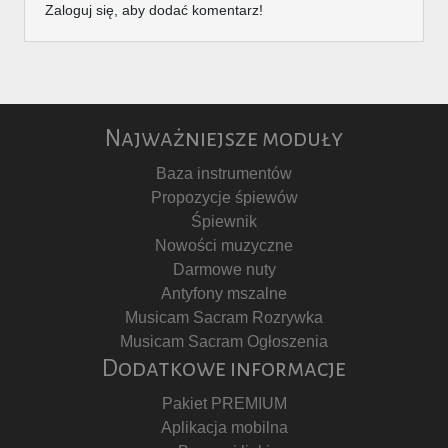
Zaloguj się, aby dodać komentarz!
Najważniejsze moduły
Baza instrumentów
Propozycje śpiewów
Śpiewnik
Nowości muzyczne
Darmowe nuty
Antyfony mszalne
Musicam Sacram Rozrywka
Musicam Sacram Ogłoszenia
Dodatkowe informacje
Pakiet PREMIUM
Aplikacja mobilna