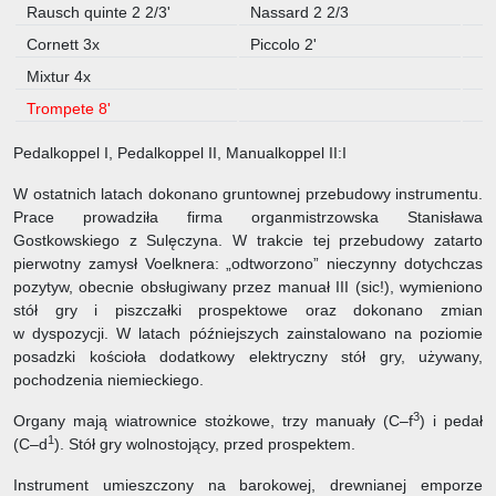
Rausch quinte 2 2/3'
Nassard 2 2/3
Cornett 3x
Piccolo 2'
Mixtur 4x
Trompete 8'
Pedalkoppel I, Pedalkoppel II, Manualkoppel II:I
W ostatnich latach dokonano gruntownej przebudowy instrumentu.
Prace prowadziła firma organmistrzowska Stanisława
Gostkowskiego z Sulęczyna. W trakcie tej przebudowy zatarto
pierwotny zamysł Voelknera: „odtworzono” nieczynny dotychczas
pozytyw, obecnie obsługiwany przez manuał III (sic!), wymieniono
stół gry i piszczałki prospektowe oraz dokonano zmian
w dyspozycji. W latach późniejszych zainstalowano na poziomie
posadzki kościoła dodatkowy elektryczny stół gry, używany,
pochodzenia niemieckiego.
3
Organy mają wiatrownice stożkowe, trzy manuały (C–f
) i pedał
1
(C–d
). Stół gry wolnostojący, przed prospektem.
Instrument umieszczony na barokowej, drewnianej emporze