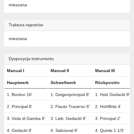
mieszana
Traktura rejestrów
mieszana
Dyspozycja instrumentu
Manuał I
Manuał II
Manuał III
Hauptwerk
Schwellwerk
Rückpositiv
1. Bordun 16'
1. Geigenprinzipal 8'
1. Holz Gedackt 8’
2. Principal 8’
2. Flauto Traverso 8’
2. Hohlflöte 4’
3. Viola di Gamba 8’
3. Lieb. Gedackt 8’
3. Principal 2'
4. Gedackt 8’
4. Salicional 8’
4. Quinte 1 1/3’