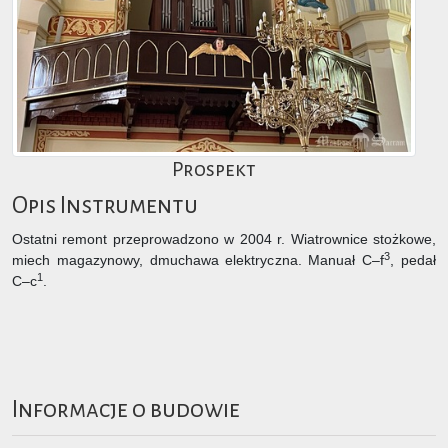
Prospekt
Opis Instrumentu
Ostatni remont przeprowadzono w 2004 r. Wiatrownice stożkowe,
3
miech magazynowy, dmuchawa elektryczna. Manuał C–f
, pedał
1
C–c
.
Informacje o budowie