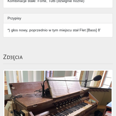
Kombinacje stałe: Forte, Tutti (dźwignie nożne)
Przypisy
*) głos nowy, poprzednio w tym miejscu stał Flet [Bass] 8'
Zdjęcia