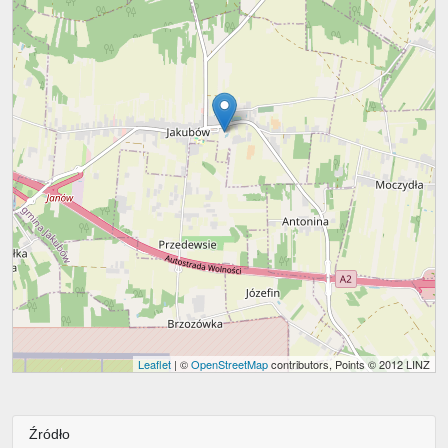
Leaflet
| ©
OpenStreetMap
contributors, Points © 2012 LINZ
Źródło