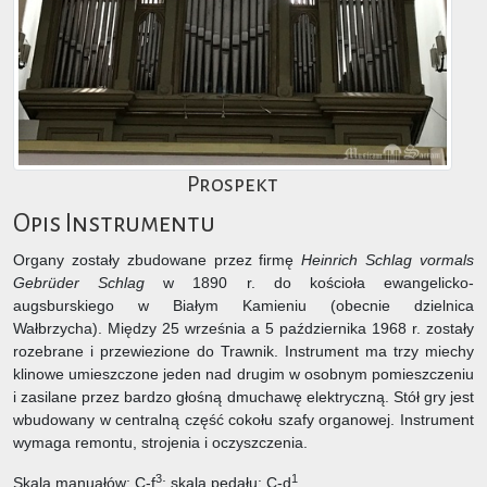
Prospekt
Opis Instrumentu
Organy zostały zbudowane przez firmę
Heinrich Schlag vormals
Gebrüder Schlag
w 1890 r. do kościoła ewangelicko-
augsburskiego w Białym Kamieniu (obecnie dzielnica
Wałbrzycha). Między 25 września a 5 października 1968 r. zostały
rozebrane i przewiezione do Trawnik. Instrument ma trzy miechy
klinowe umieszczone jeden nad drugim w osobnym pomieszczeniu
i zasilane przez bardzo głośną dmuchawę elektryczną. Stół gry jest
wbudowany w centralną część cokołu szafy organowej. Instrument
wymaga remontu, strojenia i oczyszczenia.
3
1
Skala manuałów: C-f
; skala pedału: C-d
.