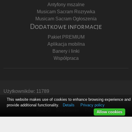
Antyfony mszalne
Musicam Sacram Rozrywka
Musicam Sacram Ogłoszenia
Dodatkowe informacje
Pakiet PREMIUM
Aplikacja mobilna
Banery i linki
Współpraca
Użytkowników: 11789
Copyright © Stowarzyszenie Musicam Sacram
This website makes use of cookies to enhance browsing experience and
provide additional functionality.
Details
Privacy policy
RODO
Regulamin
Polityka Prywatności
Allow cookies