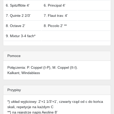
6. Spitzfflöte 4'
6. Principal 4'
7. Quinte 2 2/3'
7. Flaut trav. 4'
8. Octave 2'
8. Piccolo 2' **
9. Mixtur 3-4 fach*
Pomoce
Połączenia: P. Coppel (I-P), M. Coppel (II-I).
Kalkant, Windablass
Przypisy
*) układ wyjściowy: 2'+1 1/3'+1', czwarty rząd od c do końca
skali, repetycje na każdym C
**) na rejestrze napis Aeoline 8'