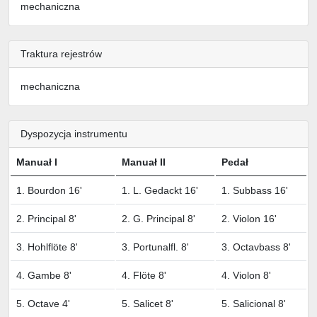
mechaniczna
Traktura rejestrów
mechaniczna
Dyspozycja instrumentu
Manuał I
Manuał II
Pedał
1. Bourdon 16'
1. L. Gedackt 16'
1. Subbass 16'
2. Principal 8'
2. G. Principal 8'
2. Violon 16'
3. Hohlflöte 8'
3. Portunalfl. 8'
3. Octavbass 8'
4. Gambe 8'
4. Flöte 8'
4. Violon 8'
5. Octave 4'
5. Salicet 8'
5. Salicional 8'