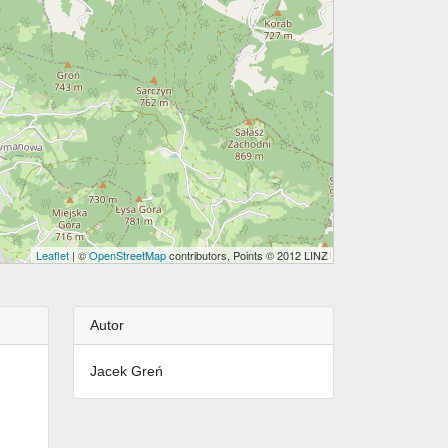
Leaflet
| ©
OpenStreetMap
contributors, Points © 2012 LINZ
Autor
Jacek Greń