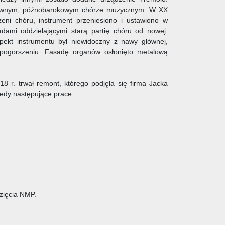
dawnym, późnobarokowym chórze muzycznym. W XX
eni chóru, instrument przeniesiono i ustawiono w
kadami oddzielającymi starą partię chóru od nowej.
spekt instrumentu był niewidoczny z nawy głównej,
a pogorszeniu. Fasadę organów osłonięto metalową
18 r. trwał remont, którego podjęła się firma Jacka
edy następujące prace:
zięcia NMP.