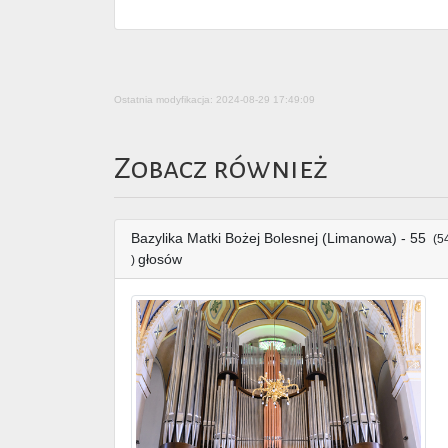
Ostatnia modyfikacja: 2024-08-29 17:49:09
Zobacz również
Bazylika Matki Bożej Bolesnej (Limanowa) - 55
(5
głosów
)