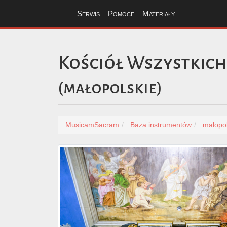
Serwis
Pomoce
Materiały
Kościół Wszystkich
(
małopolskie
)
MusicamSacram
Baza instrumentów
małopol