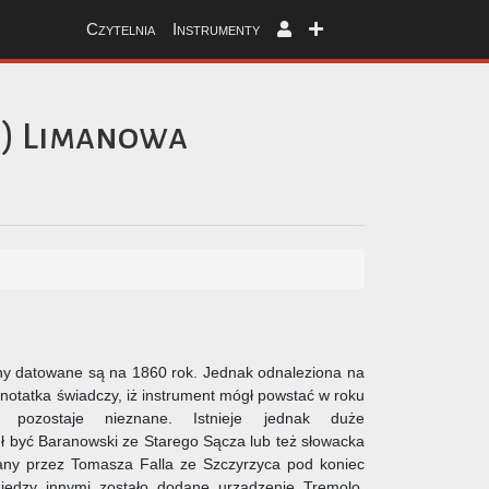
Czytelnia
Instrumenty
)
Limanowa
any datowane są na 1860 rok. Jednak odnaleziona na
notatka świadczy, iż instrument mógł powstać w roku
pozostaje nieznane. Istnieje jednak duże
być Baranowski ze Starego Sącza lub też słowacka
any przez Tomasza Falla ze Szczyrzyca pod koniec
edzy innymi zostało dodane urządzenie Tremolo.