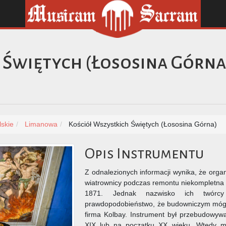
 Świętych (Łososina Górna
skie
Limanowa
Kościół Wszystkich Świętych (Łososina Górna)
Opis Instrumentu
Z odnalezionych informacji wynika, że org
wiatrownicy podczas remontu niekompletna 
1871. Jednak nazwisko ich twórcy 
prawdopodobieństwo, że budowniczym mógł 
firma Kolbay. Instrument był przebudowyw
XIX lub na początku XX wieku. Wtedy mi