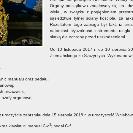
Organy początkowo znajdowały się na 
wieku, w związku z pogłębieniem przestrz
sąsiedztwie tylnej ściany kościoła, za ar
Rezultatem tego zabiegu był fakt, iż pro
natomiast słyszalność instrumentu uległ
siatką dla ochrony przed uszkodzeniami.
Od 10 listopada 2017 r. do 10 sierpnia 20
Ziemiańskiego ze Szczyrzyca. Wykonano wt
;
nic manuału oraz pedału;
ganowej;
h piszczałek;
szafy organowej;
t uroczyście zabrzmiał dnia 15 sierpnia 2018 r. w uroczystość Wniebow
3
res klawiatur: manuał C-c
; pedał C-f.