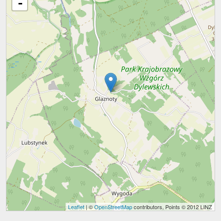
-
Leaflet
| ©
OpenStreetMap
contributors, Points © 2012 LINZ