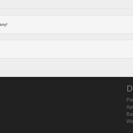
sny!
D
Pa
Ap
Ban
Ws