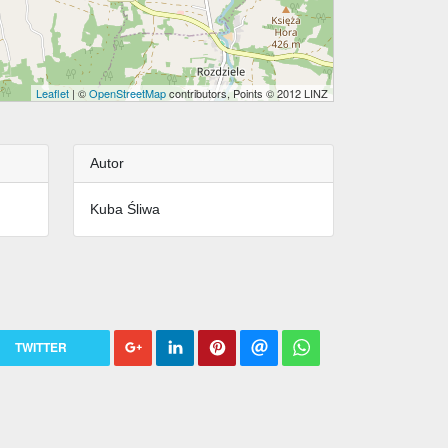
Leaflet
| ©
OpenStreetMap
contributors, Points © 2012 LINZ
Autor
Kuba Śliwa
TWITTER