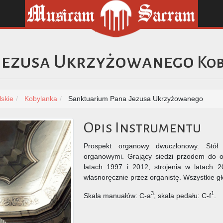
Jezusa Ukrzyżowanego
Ko
skie
Kobylanka
Sanktuarium Pana Jezusa Ukrzyżowanego
Opis Instrumentu
Prospekt organowy dwuczłonowy. Stół 
organowymi. Grający siedzi przodem do 
latach 1997 i 2012, strojenia w latach
własnoręcznie przez organistę. Wszystkie g
3
1
Skala manuałów: C-a
; skala pedału: C-f
.