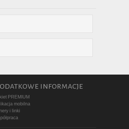
odatkowe informacje
kiet PREMIUM
likacja mobilna
ery i linki
półpraca