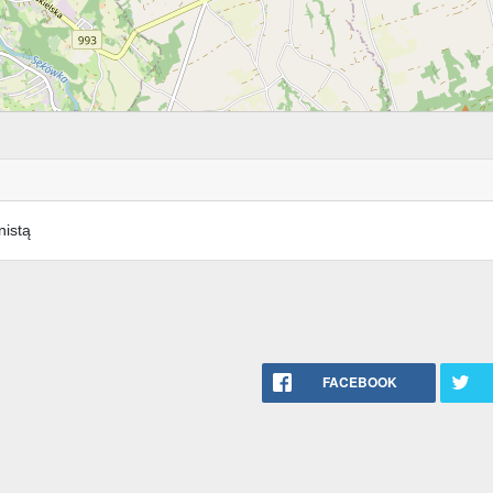
nistą
FACEBOOK