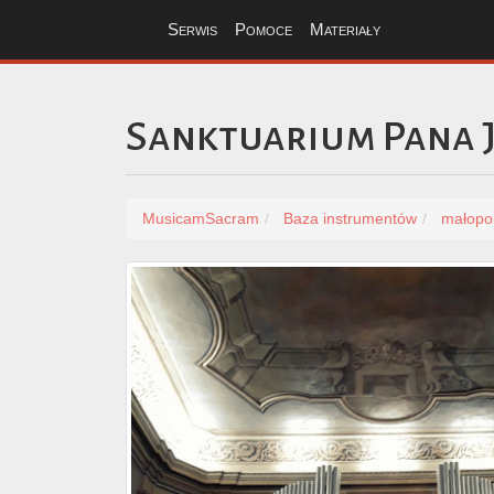
Serwis
Pomoce
Materiały
Sanktuarium Pana 
MusicamSacram
Baza instrumentów
małopol