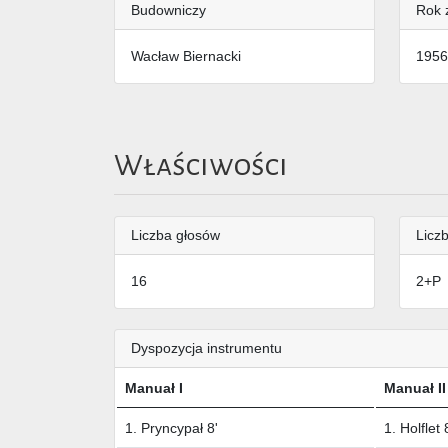
Budowniczy
Rok 
Wacław Biernacki
1956
Właściwości
Liczba głosów
Liczb
16
2+P
Dyspozycja instrumentu
Manuał I
Manuał II
1. Pryncypał 8'
1. Holflet 