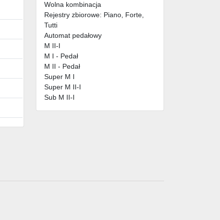
Wolna kombinacja
Rejestry zbiorowe: Piano, Forte,
Tutti
Automat pedałowy
M II-I
M I - Pedał
M II - Pedał
Super M I
Super M II-I
Sub M II-I