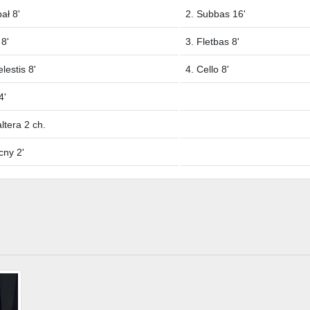
ał 8'
2. Subbas 16'
 8'
3. Fletbas 8'
lestis 8'
4. Cello 8'
4'
ltera 2 ch.
cny 2'