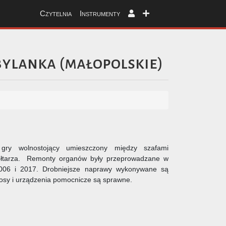
Czytelnia
Instrumenty
bylanka
(
małopolskie
)
gry wolnostojący umieszczony między szafami
ołtarza. Remonty organów były przeprowadzane w
 2006 i 2017. Drobniejsze naprawy wykonywane są
łosy i urządzenia pomocnicze są sprawne.