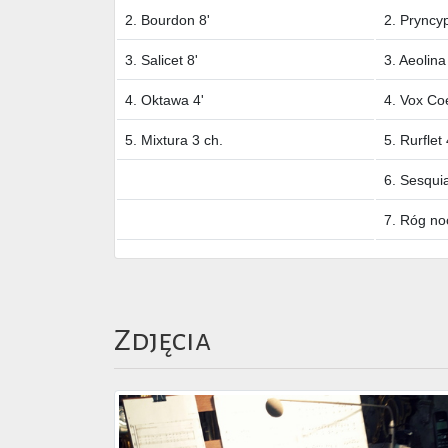
2. Bourdon 8'
2. Pryncyp
3. Salicet 8'
3. Aeolina
4. Oktawa 4'
4. Vox Coe
5. Mixtura 3 ch.
5. Rurflet 
6. Sesquia
7. Róg no
Zdjęcia