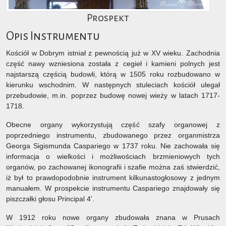
Prospekt
Opis Instrumentu
Kościół w Dobrym istniał z pewnością już w XV wieku. Zachodnia
część nawy wzniesiona została z cegieł i kamieni polnych jest
najstarszą częścią budowli, którą w 1505 roku rozbudowano w
kierunku wschodnim. W następnych stuleciach kościół ulegał
przebudowie, m.in. poprzez budowę nowej wieży w latach 1717-
1718.
Obecne organy wykorzystują część szafy organowej z
poprzedniego instrumentu, zbudowanego przez organmistrza
Georga Sigismunda Caspariego w 1737 roku. Nie zachowała się
informacja o wielkości i możliwościach brzmieniowych tych
organów, po zachowanej ikonografii i szafie można zaś stwierdzić,
iż był to prawdopodobnie instrument kilkunastogłosowy z jednym
manuałem. W prospekcie instrumentu Caspariego znajdowały się
piszczałki głosu Principal 4'.
W 1912 roku nowe organy zbudowała znana w Prusach