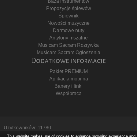
Baza instrumentów
Propozycje śpiewów
Śpiewnik
Nowości muzyczne
Darmowe nuty
Antyfony mszalne
Musicam Sacram Rozrywka
Musicam Sacram Ogłoszenia
Dodatkowe informacje
Pakiet PREMIUM
Aplikacja mobilna
Banery i linki
Współpraca
Użytkowników: 11780
Copyright © Stowarzyszenie Musicam Sacram
This website makes use of cookies to enhance browsing experience and