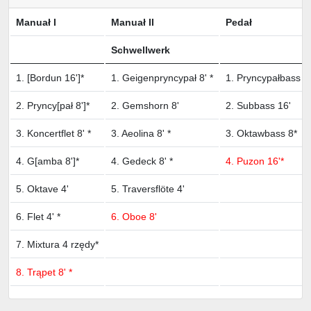
Manuał I
Manuał II
Pedał
Schwellwerk
1. [Bordun 16']*
1. Geigenpryncypał 8' *
1. Pryncypałbass 1
2. Pryncy[pał 8']*
2. Gemshorn 8'
2. Subbass 16'
3. Koncertflet 8' *
3. Aeolina 8' *
3. Oktawbass 8*
4. G[amba 8']*
4. Gedeck 8' *
4. Puzon 16'*
5. Oktave 4'
5. Traversflöte 4'
6. Flet 4' *
6. Oboe 8'
7. Mixtura 4 rzędy*
8. Trąpet 8' *