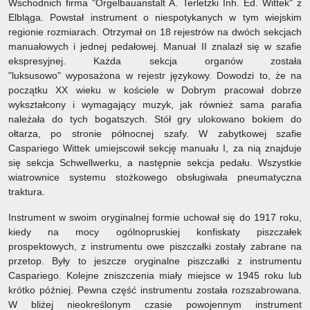
Wschodnich firma "Orgelbauanstalt A. Terletzki Inh. Ed. Wittek" z
Elbląga. Powstał instrument o niespotykanych w tym wiejskim
regionie rozmiarach. Otrzymał on 18 rejestrów na dwóch sekcjach
manuałowych i jednej pedałowej. Manuał II znalazł się w szafie
ekspresyjnej. Każda sekcja organów została
"luksusowo" wyposażona w rejestr językowy. Dowodzi to, że na
początku XX wieku w kościele w Dobrym pracował dobrze
wykształcony i wymagający muzyk, jak również sama parafia
należała do tych bogatszych. Stół gry ulokowano bokiem do
ołtarza, po stronie północnej szafy. W zabytkowej szafie
Caspariego Wittek umiejscowił sekcję manuału I, za nią znajduje
się sekcja Schwellwerku, a następnie sekcja pedału. Wszystkie
wiatrownice systemu stożkowego obsługiwała pneumatyczna
traktura.
Instrument w swoim oryginalnej formie uchował się do 1917 roku,
kiedy na mocy ogólnopruskiej konfiskaty piszczałek
prospektowych, z instrumentu owe piszczałki zostały zabrane na
przetop. Były to jeszcze oryginalne piszczałki z instrumentu
Caspariego. Kolejne zniszczenia miały miejsce w 1945 roku lub
krótko później. Pewna część instrumentu została rozszabrowana.
W bliżej nieokreślonym czasie powojennym instrument