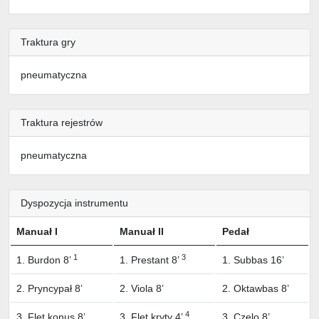
Traktura gry
pneumatyczna
Traktura rejestrów
pneumatyczna
Dyspozycja instrumentu
Manuał I
Manuał II
Pedał
1
3
1. Burdon 8’
1. Prestant 8’
1. Subbas 16’
2. Pryncypał 8’
2. Viola 8’
2. Oktawbas 8’
4
3. Flet konus 8’
3. Flet kryty 4’
3. Czelo 8’