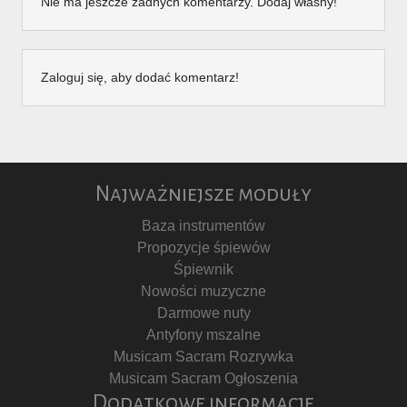
Nie ma jeszcze żadnych komentarzy. Dodaj własny!
Zaloguj się, aby dodać komentarz!
Najważniejsze moduły
Baza instrumentów
Propozycje śpiewów
Śpiewnik
Nowości muzyczne
Darmowe nuty
Antyfony mszalne
Musicam Sacram Rozrywka
Musicam Sacram Ogłoszenia
Dodatkowe informacje