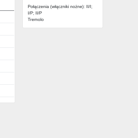
Połączenia (włączniki nożne): II/I;
I/P; II/P
Tremolo