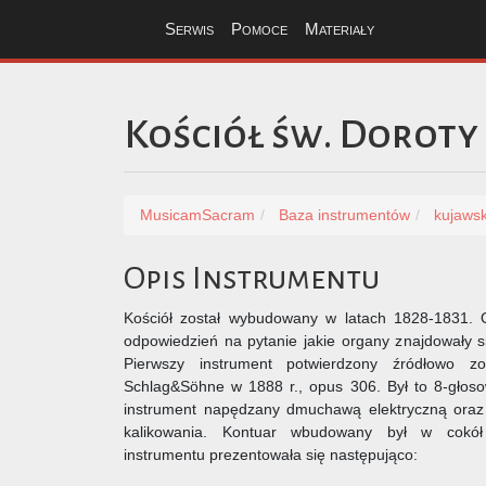
Serwis
Pomoce
Materiały
Kościół św. Doroty
MusicamSacram
Baza instrumentów
kujaws
Opis Instrumentu
Kościół został wybudowany w latach 1828-1831.
odpowiedzień na pytanie jakie organy znajdowały si
Pierwszy instrument potwierdzony źródłowo z
Schlag&Söhne w 1888 r., opus 306. Był to 8-gło
instrument napędzany dmuchawą elektryczną ora
kalikowania. Kontuar wbudowany był w cokół
instrumentu prezentowała się następująco: