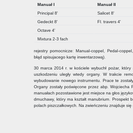
Manuał I
Manuał II
Principal 8'
Salicet 8'
Gedeckt 8'
Fl. travers 4'
Octave 4'
Mixtura 2-3 fach
rejestry pomocnicze: Manual-coppel, Pedal-coppel
błąd spisujacego kartę inwentarzową).
30 marca 2014 r. w kościele wybuchł pożar, który
uszkodzeniu uległy wtedy organy. W trakcie remo
wybudowanie nowego instrumentu. Prace te zostały
Organy zostały poświęcone przez abp. Wojciecha 
manuałach pozostawione jest miejsce na głos języko
dmuchawy, który ma kształt manubrium. Prospekt be
polach piszczałkowych. Na zwieńczeniu znajduje się