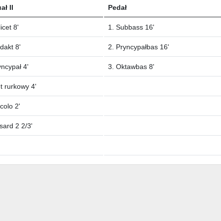
ł II
Pedał
icet 8'
1. Subbass 16'
dakt 8'
2. Pryncypałbas 16'
yncypał 4'
3. Oktawbas 8'
et rurkowy 4'
ccolo 2'
sard 2 2/3'