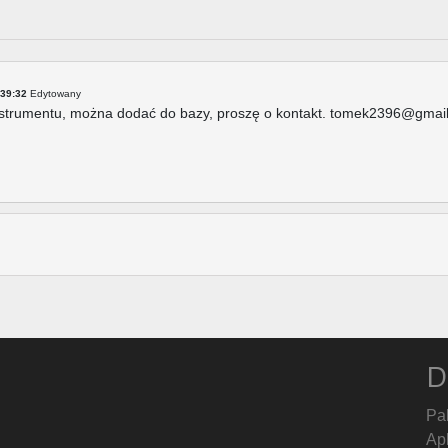
:39:32
Edytowany
nstrumentu, można dodać do bazy, proszę o kontakt. tomek2396@gmai
D
Pa
Ap