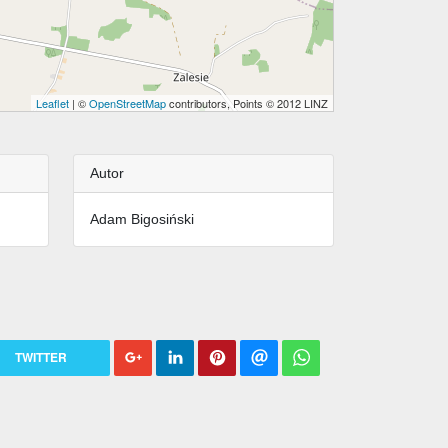
Leaflet
| ©
OpenStreetMap
contributors, Points © 2012 LINZ
Autor
Adam Bigosiński
TWITTER