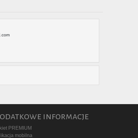
l.com
odatkowe informacje
kiet PREMIUM
likacja mobilna