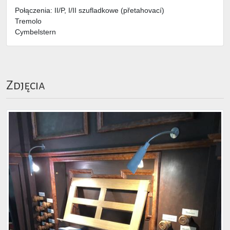
Połączenia: II/P, I/II szufladkowe (přetahovací)
Tremolo
Cymbelstern
Zdjęcia