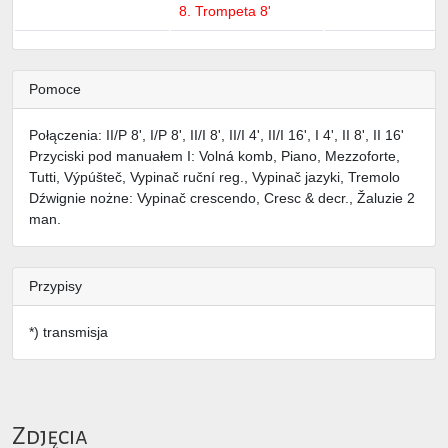
8. Trompeta 8'
Pomoce
Połączenia: II/P 8', I/P 8', II/I 8', II/I 4', II/I 16', I 4', II 8', II 16'
Przyciski pod manuałem I: Volná komb, Piano, Mezzoforte,
Tutti, Výpúšteč, Vypinač ruční reg., Vypinač jazyki, Tremolo
Dźwignie nożne: Vypinač crescendo, Cresc & decr., Žaluzie 2
man.
Przypisy
*) transmisja
Zdjęcia