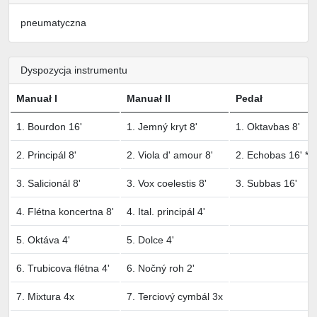
pneumatyczna
Dyspozycja instrumentu
Manuał I
Manuał II
Pedał
1. Bourdon 16'
1. Jemný kryt 8'
1. Oktavbas 8'
2. Principál 8'
2. Viola d' amour 8'
2. Echobas 16' *
3. Salicionál 8'
3. Vox coelestis 8'
3. Subbas 16'
4. Flétna koncertna 8'
4. Ital. principál 4'
5. Oktáva 4'
5. Dolce 4'
6. Trubicova flétna 4'
6. Nočný roh 2'
7. Mixtura 4x
7. Terciový cymbál 3x