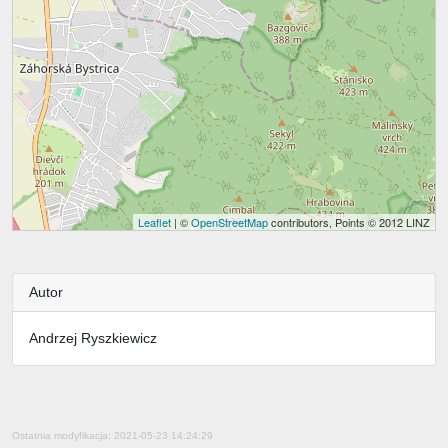
Leaflet
| ©
OpenStreetMap
contributors, Points © 2012 LINZ
Autor
Andrzej Ryszkiewicz
Ostatnia modyfikacja: 2021-05-23 14:24:29