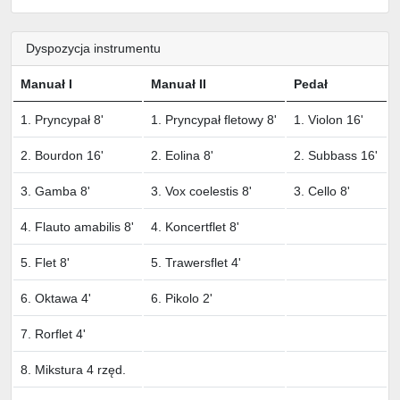
Dyspozycja instrumentu
Manuał I
Manuał II
Pedał
1. Pryncypał 8'
1. Pryncypał fletowy 8'
1. Violon 16'
2. Bourdon 16'
2. Eolina 8'
2. Subbass 16'
3. Gamba 8'
3. Vox coelestis 8'
3. Cello 8'
4. Flauto amabilis 8'
4. Koncertflet 8'
5. Flet 8'
5. Trawersflet 4'
6. Oktawa 4'
6. Pikolo 2'
7. Rorflet 4'
8. Mikstura 4 rzęd.