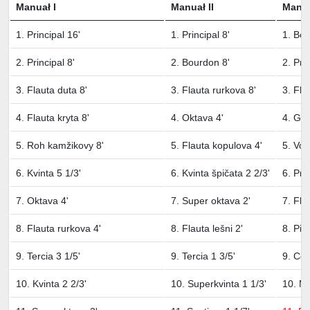
Manuał I
Manuał II
Manuał
1. Principal 16'
1. Principal 8'
1. Bou
2. Principal 8'
2. Bourdon 8'
2. Prin
3. Flauta duta 8'
3. Flauta rurkova 8'
3. Fla
4. Flauta kryta 8'
4. Oktava 4'
4. Ga
5. Roh kamžikovy 8'
5. Flauta kopulova 4'
5. Vox
6. Kvinta 5 1/3'
6. Kvinta špičata 2 2/3'
6. Pri
7. Oktava 4'
7. Super oktava 2'
7. Fla
8. Flauta rurkova 4'
8. Flauta lešni 2'
8. Pik
9. Tercia 3 1/5'
9. Tercia 1 3/5'
9. Cor
10. Kvinta 2 2/3'
10. Superkvinta 1 1/3'
10. Mi