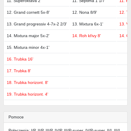
11. Superoktava 2'
11. Septima 1 1/7'
11. Fa
12. Grand cornett 5x-8'
12. Nona 8/9'
12. T
13. Grand progressiv 4-7x-2 2/3'
13. Mixtura 6x-1'
13. V
14. Mixtura major 5x-2'
14. Roh křivy 8'
14. Cl
15. Mixtura minor 4x-1'
16. Trubka 16'
17. Trubka 8'
18. Trubka horizont. 8'
19. Trubka horizont. 4'
Pomoce
Połączenia: I/P, II/P, III/P, IV/P, III/P-super, IV/P-super, II/I, III/I,