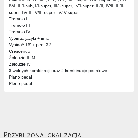
IV/I, III/I-sub, I/I-super, III/I-super, IV/I-super, III/II, IV/II, III/II-
super, IV/III, IV/III-super, IV/IV-super
Tremolo II
Tremolo III
Tremolo IV
Vypinač jazyki + imit.
Vypinač 16' + ped. 32'
Crescendo
Žalouzie III M
Žalouzie IV
8 wolnych kombinacji oraz 2 kombinacje pedałowe
Piano pedal
Pleno pedal
Przybliżona lokalizacja