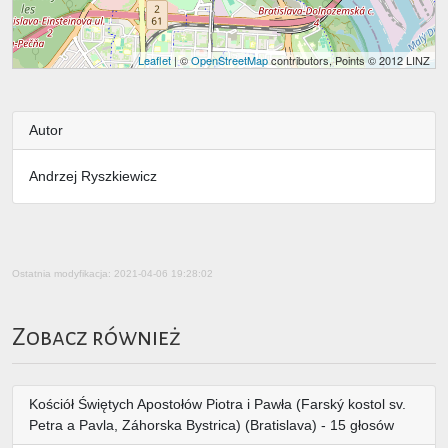
Leaflet
| ©
OpenStreetMap
contributors, Points © 2012 LINZ
Autor
Andrzej Ryszkiewicz
Ostatnia modyfikacja: 2021-04-06 19:28:02
Zobacz również
Kościół Świętych Apostołów Piotra i Pawła (Farský kostol sv.
Petra a Pavla, Záhorska Bystrica) (Bratislava) - 15 głosów