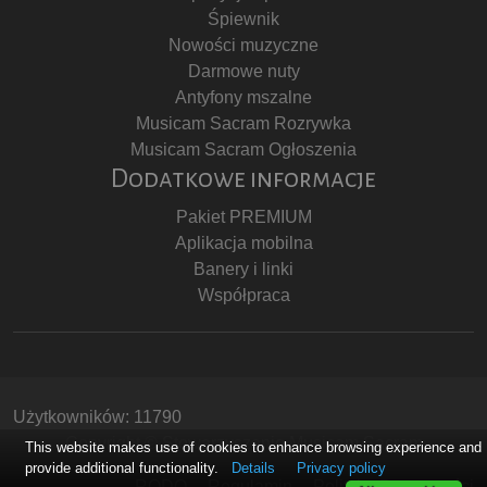
Śpiewnik
Nowości muzyczne
Darmowe nuty
Antyfony mszalne
Musicam Sacram Rozrywka
Musicam Sacram Ogłoszenia
Dodatkowe informacje
Pakiet PREMIUM
Aplikacja mobilna
Banery i linki
Współpraca
Użytkowników: 11790
Copyright © Stowarzyszenie Musicam Sacram
This website makes use of cookies to enhance browsing experience and
provide additional functionality.
Details
Privacy policy
RODO
Regulamin
Polityka Prywatności