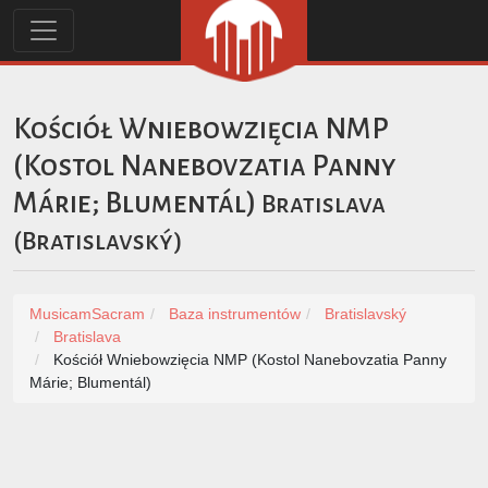
Kościół Wniebowzięcia NMP
(Kostol Nanebovzatia Panny
Márie; Blumentál)
Bratislava
(
Bratislavský
)
MusicamSacram
Baza instrumentów
Bratislavský
Bratislava
Kościół Wniebowzięcia NMP (Kostol Nanebovzatia Panny
Márie; Blumentál)