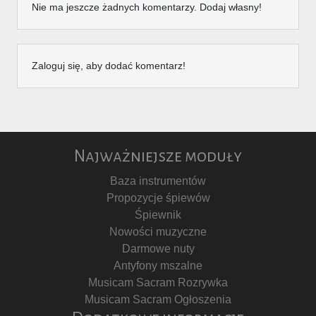
Nie ma jeszcze żadnych komentarzy. Dodaj własny!
Zaloguj się, aby dodać komentarz!
Najważniejsze moduły
Baza instrumentów
Propozycje śpiewów
Śpiewnik
Nowości muzyczne
Darmowe nuty
Antyfony mszalne
Musicam Sacram Rozrywka
Musicam Sacram Ogłoszenia