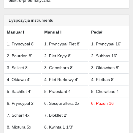
elektro-pneumatyczna
Dyspozycja instrumentu
Manuał I
Manuał II
Pedał
1. Pryncypał 8'
1. Pryncypał Flet 8'
1. Pryncypał 16'
2. Bourdon 8'
2. Flet Kryty 8'
2. Subbas 16'
3. Salicet 8'
3. Gemshorn 8'
3. Oktawbas 8'
4. Oktawa 4'
4. Flet Rurkowy 4'
4. Fletbas 8'
5. Bachflet 4'
5. Praestant 4'
5. Chorałbas 4'
6. Pryncypał 2'
6. Sesqui altera 2x
6. Puzon 16'
7. Scharf 4x
7. Blokflet 2'
8. Mixtura 5x
8. Kwinta 1 1/3'