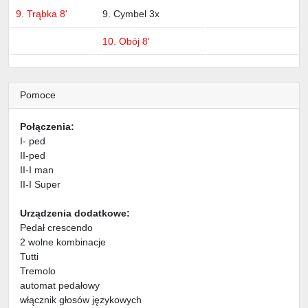
9. Trąbka 8'
9. Cymbel 3x
10. Obój 8'
Pomoce
Połączenia:
I- ped
II-ped
II-I man
II-I Super
Urządzenia dodatkowe:
Pedał crescendo
2 wolne kombinacje
Tutti
Tremolo
automat pedałowy
włącznik głosów językowych