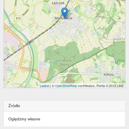
Leaflet
| ©
OpenStreetMap
contributors, Points © 2012 LINZ
Źródło
Oględziny własne