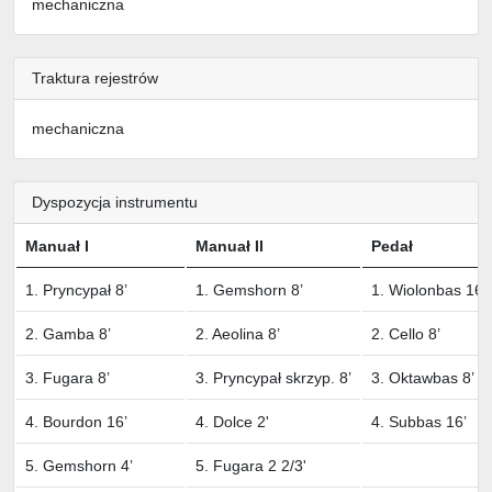
mechaniczna
Traktura rejestrów
mechaniczna
Dyspozycja instrumentu
Manuał I
Manuał II
Pedał
1. Pryncypał 8’
1. Gemshorn 8’
1. Wiolonbas 16’
2. Gamba 8’
2. Aeolina 8’
2. Cello 8’
3. Fugara 8’
3. Pryncypał skrzyp. 8’
3. Oktawbas 8’
4. Bourdon 16’
4. Dolce 2'
4. Subbas 16’
5. Gemshorn 4’
5. Fugara 2 2/3'