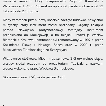
wymagał remontu, który przeprowadził Zygmunt Kamiński z
Warszawy w 1943 r. Pobierał on opłaty od parafii w okresie od 22
listopada do 27 grudnia.
Kiedy w ramach przebudowy kościoła zaczęto budować nowy chór
muzyczny, stary instrument został sprzedany. Organy zakupiła
parafia Nawojowa (dotychczasowy tamtejszy instrument
przeniesiono do Maciejowej), a na miejscu ustawił je Wacław
Biernacki z Krakowa. Instrument był remontowany w 1997 r. przez
Kazimierza Plewę z Nowego Sącza oraz w 2009 r. przez
Mieczysława Ziemiańskiego ze Szczyrzyca.
Wiatrownice stożkowe. Miech magazynowy. Stół gry wolnostojący;
grający siedzi przodem do prezbiterium. Tabliczki z nazwami
głosów wykonane przez Wacława Biernackiego.
3
1
Skala manuałów: C-f
; skala pedału: C-d
.