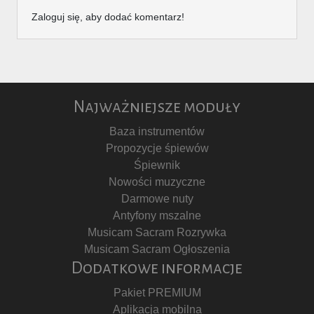
Zaloguj się, aby dodać komentarz!
Najważniejsze moduły
Baza instrumentów
Propozycje śpiewów
Śpiewnik
Nowości muzyczne
Darmowe nuty
Antyfony mszalne
Musicam Sacram Rozrywka
Musicam Sacram Ogłoszenia
Dodatkowe informacje
Pakiet PREMIUM
Aplikacja mobilna