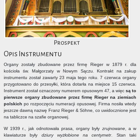
Prospekt
Opis Instrumentu
Organy zostały zbudowane przez firmę Rieger w 1879 r. dla
kościoła św. Małgorzaty w Nowym Sączu. Kontrakt na zakup
instrumentu został zawarty 23 maja tego roku. 7 czerwca organy
przygotowano do przesyłki, która dotarła na miejsce 15 czerwca.
Instrument został oznaczony numerem opusowym 47, a więc
są to
pierwsze organy zbudowane przez firmę Rieger na ziemiach
polskich
po rozpoczęciu numeracji opusowej. Firma nosiła wtedy
jeszcze dawną nazwę Franz Rieger & Söhne, co uwidocznione jest
na tabliczce na szafie organowej.
W 1939 r., jak odnotowała prasa, organy były
zrujnowane
, a w
klawiaturze były
dziury wyżłobione na centymetr
. Stan taki