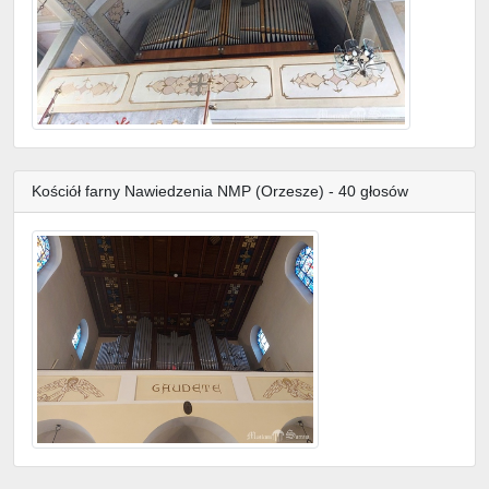
Kościół farny Nawiedzenia NMP (Orzesze) - 40 głosów