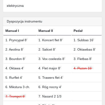
elektryczna
Dyspozycja instrumentu
Manuał I
Manuał II
Pedał
1. Pryncypał 8’
1. Koncert flet 8’
1. Subbas 16’
2. Aeolina 8’
2. Salicet 8’
2. Oktawbas 8’
3. Bourdon 8’
3. Vox coelestis 8’
3. Fletbas 8’
4. Oktawa 4’
4. Flet major 8’
4. Puzon 16’
5. Rurflet 4’
5. Trawers flet 4’
6. Mikstura 3 ch.
6. Róg nocny 4’
7. Trompet 8’
7. Nasard 2 1/3