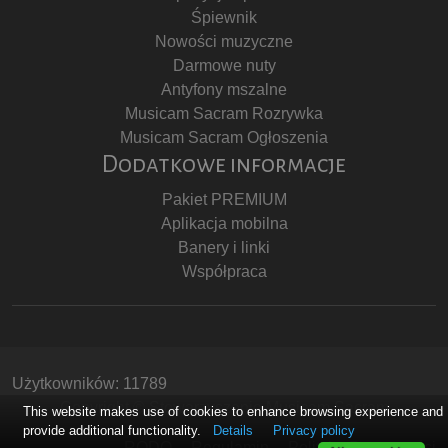
Śpiewnik
Nowości muzyczne
Darmowe nuty
Antyfony mszalne
Musicam Sacram Rozrywka
Musicam Sacram Ogłoszenia
Dodatkowe informacje
Pakiet PREMIUM
Aplikacja mobilna
Banery i linki
Współpraca
Użytkowników: 11789
Copyright © Stowarzyszenie Musicam Sacram
This website makes use of cookies to enhance browsing experience and
provide additional functionality.
Details
Privacy policy
RODO
Regulamin
Polityka Prywatności