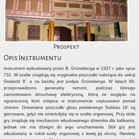
Prospekt
Opis Instrumentu
Instrument wybudowany przez B. Grüneberga w 1927 r. jako opus
731. W szafie znajdują się oryginalne piszczałki należące do sekcji
Gedackt 8', a na każdej jest podpis Grüneberga. W latach 80.
przeprowadzono generalny remont, podczas którego
zamontowano dmuchawę elektryczną, którą ze względu na
ograniczoną ilość miejsca w instrumencie usytuowano ponad
chórem. Drewniane piszczałki głosu pedałowego Subbas 16' są
gierowane, gdyż nie zmieściłyby się w szafie organowej. Przy stole
gry znajduje się mechanizm wbudowanego dzwonka dla kalikanta,
jednak nie ma dźwigni do jego uruchamiania. Stół gry jest
wbudowany w cokół szafy organowej z lewej jej strony. Niestety