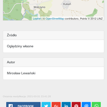
Leaflet
| ©
OpenStreetMap
contributors, Points © 2012 LINZ
Źródło
Oględziny własne
Autor
Mirosław Lewański
Ostatnia modyfikacja: 2021-03-31 23:41:28
FACEBOOK