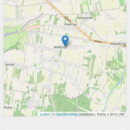
Leaflet
| ©
OpenStreetMap
contributors, Points © 2012 LINZ