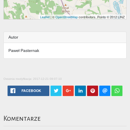
Leaflet
| ©
OpenStreetMap
contributors, Points © 2012 LINZ
Autor
Paweł Pasternak
Ostatnia modyfikacja: 2017-12-21 09:07:10
FACEBOOK
Komentarze