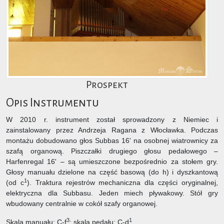
Prospekt
Opis Instrumentu
W 2010 r. instrument został sprowadzony z Niemiec i
zainstalowany przez Andrzeja Ragana z Włocławka. Podczas
montażu dobudowano głos Subbas 16' na osobnej wiatrownicy za
szafą organową. Piszczałki drugiego głosu pedałowego –
Harfenregal 16' – są umieszczone bezpośrednio za stołem gry.
Głosy manuału dzielone na część basową (do h) i dyszkantową
1
(od c
). Traktura rejestrów mechaniczna dla części oryginalnej,
elektryczna dla Subbasu. Jeden miech pływakowy. Stół gry
wbudowany centralnie w cokół szafy organowej.
3
1
Skala manuału: C-f
; skala pedału: C-d
.