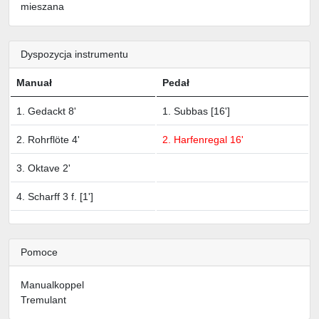
mieszana
Dyspozycja instrumentu
Manuał
Pedał
1. Gedackt 8'
1. Subbas [16']
2. Rohrflöte 4'
2. Harfenregal 16'
3. Oktave 2'
4. Scharff 3 f. [1']
Pomoce
Manualkoppel
Tremulant