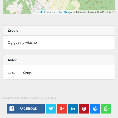
Leaflet
| ©
OpenStreetMap
contributors, Points © 2012 LINZ
Źródło
Oględziny własne
Autor
Joachim Zając
Ostatnia modyfikacja: 2021-03-08 09:44:34
FACEBOOK