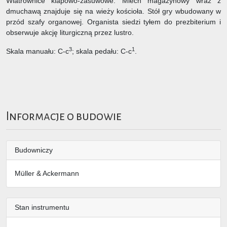
Wiatrownice klapowo-zasuwowe. Miech magazynowy wraz z
dmuchawą znajduje się na wieży kościoła. Stół gry wbudowany w
przód szafy organowej. Organista siedzi tyłem do prezbiterium i
obserwuje akcję liturgiczną przez lustro.
3
1
Skala manuału: C-c
; skala pedału: C-c
.
Informacje o budowie
Budowniczy
Müller & Ackermann
Stan instrumentu