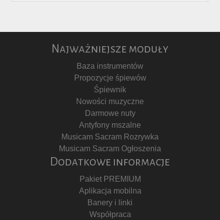
Najważniejsze moduły
Baza instrumentów
Propozycje śpiewów
Śpiewnik
Nowości muzyczne
Darmowe nuty
Antyfony mszalne
Musicam Sacram Rozrywka
Musicam Sacram Ogłoszenia
Dodatkowe informacje
Pakiet PREMIUM
Aplikacja mobilna
Banery i linki
Współpraca