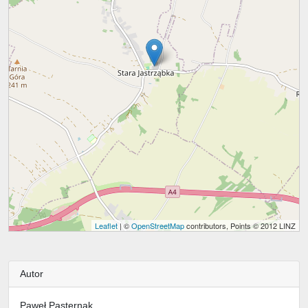
Leaflet
| ©
OpenStreetMap
contributors, Points © 2012 LINZ
Autor
Paweł Pasternak