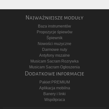
Najważniejsze moduły
Baza instrumentów
Propozycje śpiewów
Śpiewnik
Nowości muzyczne
Darmowe nuty
Antyfony mszalne
Musicam Sacram Rozrywka
Musicam Sacram Ogłoszenia
Dodatkowe informacje
Pakiet PREMIUM
Aplikacja mobilna
Banery i linki
Współpraca