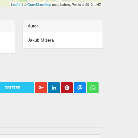
Leaflet
| ©
OpenStreetMap
contributors, Points © 2012 LINZ
Autor
Jakub Mizera
TWITTER