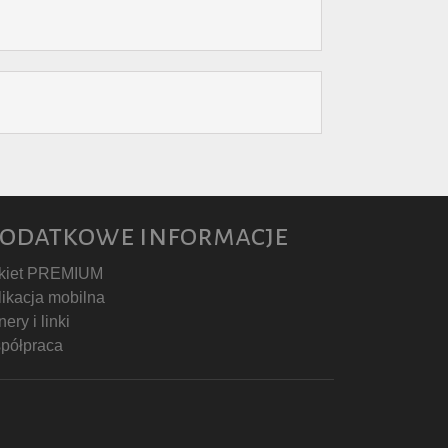
odatkowe informacje
kiet PREMIUM
likacja mobilna
ery i linki
półpraca