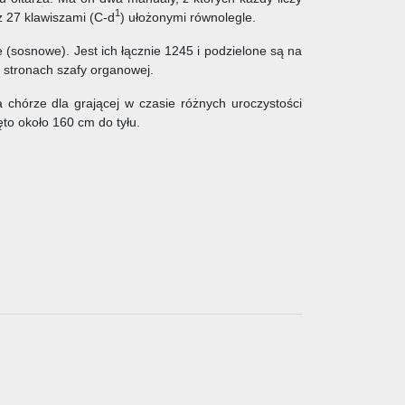
1
z 27 klawiszami (C-d
) ułożonymi równolegle.
 (sosnowe). Jest ich łącznie 1245 i podzielone są na
h stronach szafy organowej.
 chórze dla grającej w czasie różnych uroczystości
ęto około 160 cm do tyłu.