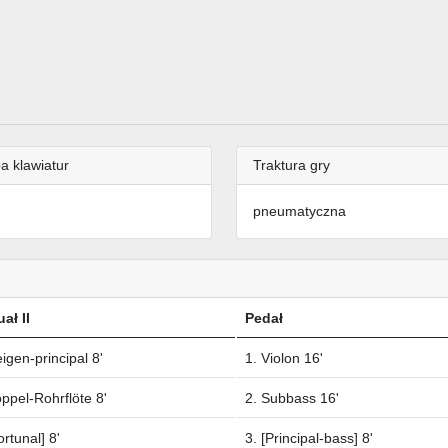
a klawiatur
Traktura gry
pneumatyczna
ał II
Pedał
igen-principal 8'
1. Violon 16'
ppel-Rohrflöte 8'
2. Subbass 16'
ortunal] 8'
3. [Principal-bass] 8'