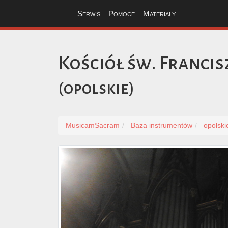
Serwis
Pomoce
Materiały
Kościół św. Franci
(
opolskie
)
MusicamSacram
Baza instrumentów
opolski