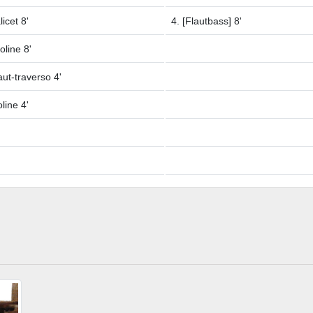
licet 8'
4. [Flautbass] 8'
oline 8'
aut-traverso 4'
oline 4'