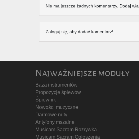
Nie ma jeszcze żadnych komentarzy. Dodaj wła
Zaloguj się, aby dodać komentarz!
Najważniejsze moduły
Baza instrumentów
Propozycje śpiewów
Śpiewnik
Nowości muzyczne
Darmowe nuty
Antyfony mszalne
Musicam Sacram Rozrywka
Musicam Sacram Ogłoszenia