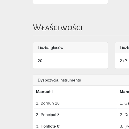
Właściwości
Liczba głosów
Liczb
20
2+P
Dyspozycja instrumentu
Manuał I
Manu
1. Bordun 16'
1. Ge
2. Principal 8'
2. Do
3. Hohflöte 8'
3. [P