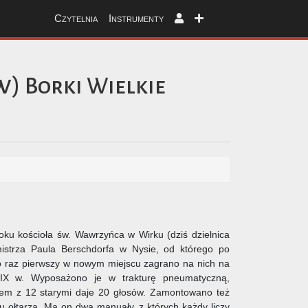
Czytelnia
Instrumenty
w)
Borki Wielkie
u kościoła św. Wawrzyńca w Wirku (dziś dzielnica
nmistrza Paula Berschdorfa w Nysie, od którego po
Po raz pierwszy w nowym miejscu zagrano na nich na
XIX w. Wyposażono je w trakturę pneumatyczną,
zem z 12 starymi daje 20 głosów. Zamontowano też
u ołtarza. Ma on dwa manuały, z których każdy liczy