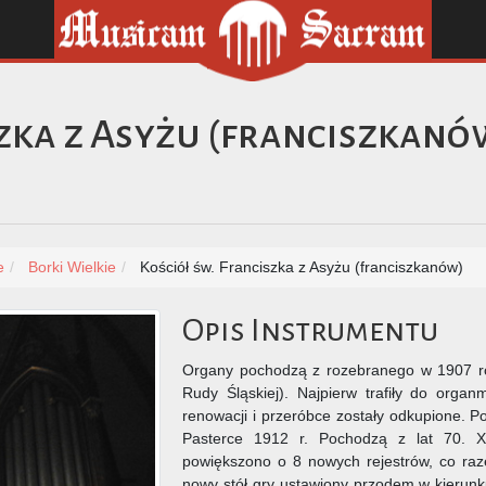
szka z Asyżu (franciszkanó
e
Borki Wielkie
Kościół św. Franciszka z Asyżu (franciszkanów)
Opis Instrumentu
Organy pochodzą z rozebranego w 1907 rok
Rudy Śląskiej). Najpierw trafiły do orga
renowacji i przeróbce zostały odkupione. 
Pasterce 1912 r. Pochodzą z lat 70. 
powiększono o 8 nowych rejestrów, co ra
nowy stół gry ustawiony przodem w kierunk