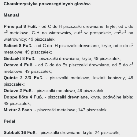
Charakterystyka poszczególnych głosów:
Manuał
Principal 8 Fuß.
- od C do H piszczałki drewniane, kryte, od c do
3
2
2
3
c
metalowe; C-H na wiatrownicy, c-d
w prospekcie, es
-c
na
wiatrownicy; 49 piszczałek;
3
Salicet 8 Fuß.
- od C do H piszczałki drewniane, kryte, od c do c
metalowe; 49 piszczałek;
Gedackt 8 Fuß.
- piszczałki drewniane, kryte; 49 piszczałek;
3
Octave 4 Fuß.
- od C do do Es piszczałki drewniane, od E do c
metalowe; 49 piszczałek;
Quinte 2 2/3 Fuß.
- piszczałki metalowe, kształt koniczny; 49
piszczałek;
Octave 2 Fuß.
- piszczałki metalowe; 49 piszczałek;
Doppelflöte 4 Fuß.
- piszczałki drewniane, kryte, podwójne labia;
49 piszczałek;
Mixtur 3 Fach.
- piszczałki metalowe; 147 piszczałek.
Pedał
Subbaß 16 Fuß.
- piszczałki drewniane, kryte; 24 piszczałki;