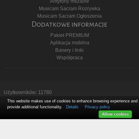
Antyfony mszalne
Musicam Sacram Rozrywka
Musicam Sacram Ogłoszenia
Dodatkowe informacje
Pakiet PREMIUM
Aplikacja mobilna
Banery i linki
Współpraca
Użytkowników: 11780
Copyright © Stowarzyszenie Musicam Sacram
This website makes use of cookies to enhance browsing experience and
provide additional functionality.
Details
Privacy policy
RODO
Regulamin
Polityka Prywatności
Allow cookies