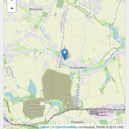
-
Leaflet
| ©
OpenStreetMap
contributors, Points © 2012 LINZ