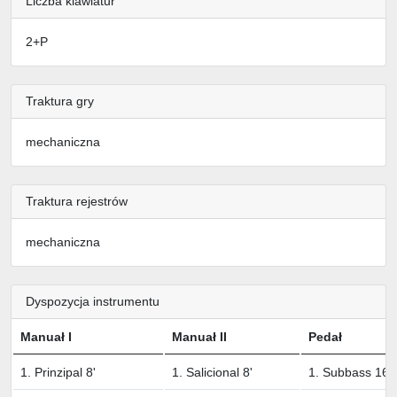
Liczba klawiatur
2+P
Traktura gry
mechaniczna
Traktura rejestrów
mechaniczna
Dyspozycja instrumentu
Manuał I
Manuał II
Pedał
1. Prinzipal 8'
1. Salicional 8'
1. Subbass 16'