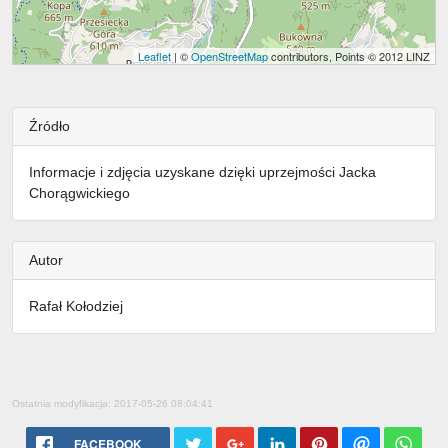
Leaflet
| ©
OpenStreetMap
contributors, Points © 2012 LINZ
Źródło
Informacje i zdjęcia uzyskane dzięki uprzejmości Jacka
Chorągwickiego
Autor
Rafał Kołodziej
Ostatnia modyfikacja: 2017-05-26 08:04:41
FACEBOOK