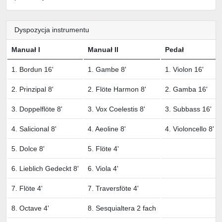
Dyspozycja instrumentu
Manuał I
Manuał II
Pedał
1. Bordun 16'
1. Gambe 8'
1. Violon 16'
2. Prinzipal 8'
2. Flöte Harmon 8'
2. Gamba 16'
3. Doppelflöte 8'
3. Vox Coelestis 8'
3. Subbass 16'
4. Salicional 8'
4. Aeoline 8'
4. Violoncello 8'
5. Dolce 8'
5. Flöte 4'
6. Lieblich Gedeckt 8'
6. Viola 4'
7. Flöte 4'
7. Traversföte 4'
8. Octave 4'
8. Sesquialtera 2 fach