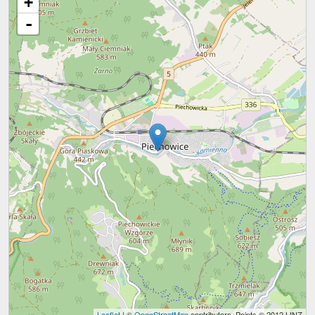
+
-
Leaflet
| ©
OpenStreetMap
contributors, Points © 2012 LINZ