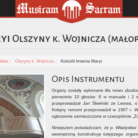
yi
Olszyny k. Wojnicza
(
małop
skie
Olszyny k. Wojnicza
Kościół Imienia Maryi
Opis Instrumentu
Organy zostały wykonane dla nowo zbudow
pierwotnie 10 głosów: 8 w manuale i 2 
przeprowadzał Jan Śliwiński ze Lwowa, o 
Kolejny remont przeprowadził w 1907 r. W
ogłoszenie zamieszczone w czasopiśmie „Zw
Niniejszem poświadczam, że p. Władysław P
wewnętrzną konstrukcyę tutejszego organ