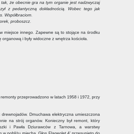
, tak, że obecnie gra na tym organie jest nadzwyczaj
zył z pedantyczną dokładnością. Wobec tego jak
ks. Współbraciom.
lorek, proboszcz
.
 w miejsce innego. Zapewne są to stojące na środku
 organową i były widoczne z wnętrza kościoła.
 remonty przeprowadzono w latach 1958 i 1972, przy
ość drewnojadów. Dmuchawa elektryczna umieszczona
nie na strój organów. Konieczny był remont, który
eszki i Pawła Dziurawców z Tarnowa, a warstwy
w pobliżu miecha. Głos Flageolet 4’ przesunięto do