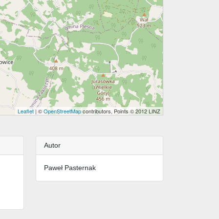
Leaflet
| ©
OpenStreetMap
contributors, Points © 2012 LINZ
Autor
Paweł Pasternak