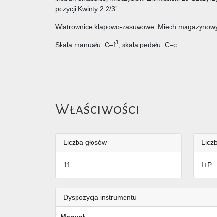
pozycji Kwinty 2 2/3’.
Wiatrownice klapowo-zasuwowe. Miech magazynowy zl
3
Skala manuału: C–f
; skala pedału: C–c.
Właściwości
Liczba głosów
Liczb
11
I+P
Dyspozycja instrumentu
Manuał