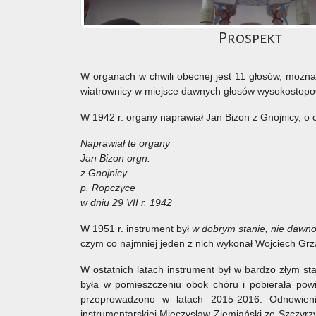
Prospekt
W organach w chwili obecnej jest 11 głosów, można
wiatrownicy w miejsce dawnych głosów wysokostopowy
W 1942 r. organy naprawiał Jan Bizon z Gnojnicy, o 
Naprawiał te organy
Jan Bizon orgn.
z Gnojnicy
p. Ropczyce
w dniu 29 VII r. 1942
W 1951 r. instrument był
w dobrym stanie, nie dawn
czym co najmniej jeden z nich wykonał Wojciech Grz
W ostatnich latach instrument był w bardzo złym 
była w pomieszczeniu obok chóru i pobierała powi
przeprowadzono w latach 2015-2016. Odnowieni
instrumentarskiej Mieczysław Ziemiański ze Szczyr