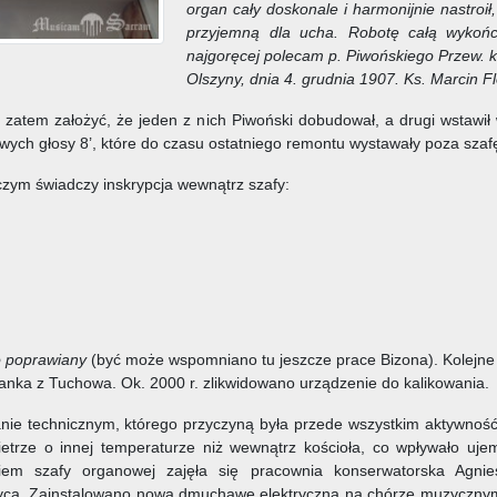
organ cały doskonale i harmonijnie nastroił
przyjemną dla ucha. Robotę całą wykońc
najgoręcej polecam p. Piwońskiego Przew. 
Olszyny, dnia 4. grudnia 1907. Ks. Marcin F
 zatem założyć, że jeden z nich Piwoński dobudował, a drugi wstawił
ch głosy 8’, które do czasu ostatniego remontu wystawały poza szafę
czym świadczy inskrypcja wewnątrz szafy:
o poprawiany
(być może wspomniano tu jeszcze prace Bizona). Kolejne
anka z Tuchowa. Ok. 2000 r. zlikwidowano urządzenie do kalikowania.
stanie technicznym, którego przyczyną była przede wszystkim aktywn
etrze o innej temperaturze niż wewnątrz kościoła, co wpływało ujem
em szafy organowej zajęła się pracownia konserwatorska Agni
zyca. Zainstalowano nową dmuchawę elektryczną na chórze muzycznym 