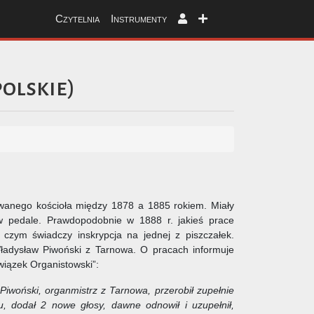
Czytelnia
Instrumenty
olskie
)
anego kościoła między 1878 a 1885 rokiem. Miały
w pedale. Prawdopodobnie w 1888 r. jakieś prace
czym świadczy inskrypcja na jednej z piszczałek.
ładysław Piwoński z Tarnowa. O pracach informuje
iązek Organistowski”:
iwoński, organmistrz z Tarnowa, przerobił zupełnie
u, dodał 2 nowe głosy
, dawne odnowił i uzupełnił,