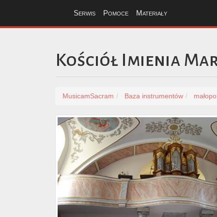
Serwis
Pomoce
Materiały
Kościół Imienia Mar
MusicamSacram
Baza instrumentów
małopol