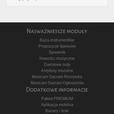
Najważniejsze moduły
Baza instrumentów
Propozycje śpiewów
Śpiewnik
Nowości muzyczne
Darmowe nuty
Antyfony mszalne
Musicam Sacram Rozrywka
Musicam Sacram Ogłoszenia
Dodatkowe informacje
Pakiet PREMIUM
Aplikacja mobilna
Banery i linki