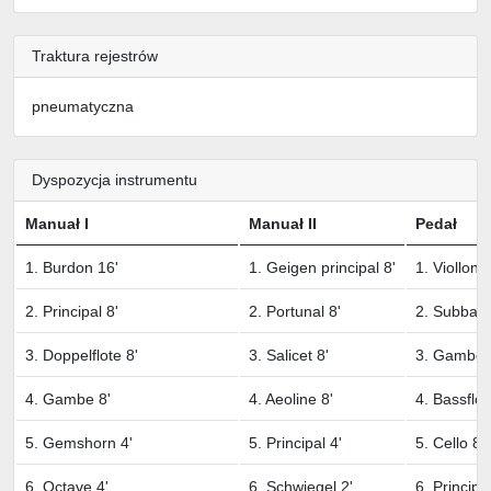
Traktura rejestrów
pneumatyczna
Dyspozycja instrumentu
Manuał I
Manuał II
Pedał
1. Burdon 16'
1. Geigen principal 8'
1. Viollon 
2. Principal 8'
2. Portunal 8'
2. Subbass
3. Doppelflote 8'
3. Salicet 8'
3. Gambe 
4. Gambe 8'
4. Aeoline 8'
4. Bassflot
5. Gemshorn 4'
5. Principal 4'
5. Cello 8'
6. Octave 4'
6. Schwiegel 2'
6. Principa