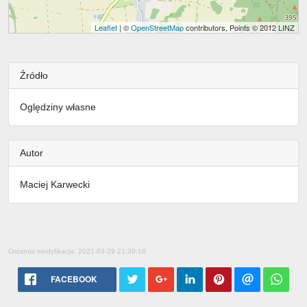
Leaflet
| ©
OpenStreetMap
contributors, Points © 2012 LINZ
Źródło
Oględziny własne
Autor
Maciej Karwecki
Ostatnia modyfikacja: 2021-03-29 21:39:18
FACEBOOK