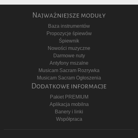
Najważniejsze moduły
Baza instrumentów
Propozycje śpiewów
Śpiewnik
Nowości muzyczne
Darmowe nuty
Antyfony mszalne
Musicam Sacram Rozrywka
Musicam Sacram Ogłoszenia
Dodatkowe informacje
Pakiet PREMIUM
Aplikacja mobilna
Banery i linki
Współpraca