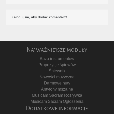
Zaloguj się, aby dodać komentarz!
Najważniejsze moduły
Baza instrumentów
Propozycje śpiewów
Śpiewnik
Nowości muzyczne
Darmowe nuty
Antyfony mszalne
Musicam Sacram Rozrywka
Musicam Sacram Ogłoszenia
Dodatkowe informacje