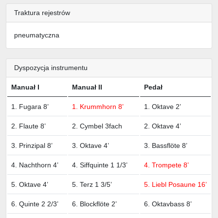
Traktura rejestrów
pneumatyczna
Dyspozycja instrumentu
Manuał I
Manuał II
Pedał
1. Fugara 8’
1. Krummhorn 8’
1. Oktave 2’
2. Flaute 8’
2. Cymbel 3fach
2. Oktave 4’
3. Prinzipal 8’
3. Oktave 4’
3. Bassflöte 8’
4. Nachthorn 4’
4. Siffquinte 1 1/3’
4. Trompete 8’
5. Oktave 4’
5. Terz 1 3/5’
5. Liebl Posaune 16’
6. Quinte 2 2/3’
6. Blockflöte 2’
6. Oktavbass 8’