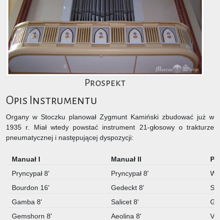
Prospekt
Opis Instrumentu
Organy w Stoczku planował Zygmunt Kamiński zbudować już w
1935 r. Miał wtedy powstać instrument 21-głosowy o trakturze
pneumatycznej i następującej dyspozycji:
Manuał I
Manuał II
Pe
Pryncypał 8'
Pryncypał 8'
Wi
Bourdon 16'
Gedeckt 8'
Su
Gamba 8'
Salicet 8'
Ga
Gemshorn 8'
Aeolina 8'
Vio