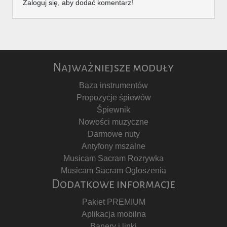
Zaloguj się, aby dodać komentarz!
Najważniejsze moduły
Baza instrumentów
Propozycje śpiewów
Śpiewnik
Nowości muzyczne
Darmowe nuty
Antyfony mszalne
Musicam Sacram Rozrywka
Musicam Sacram Ogłoszenia
Dodatkowe informacje
Pakiet PREMIUM
Aplikacja mobilna
Banery i linki