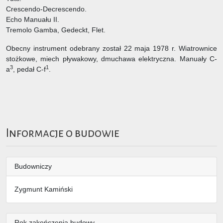
Crescendo-Decrescendo.
Echo Manuału II.
Tremolo Gamba, Gedeckt, Flet.
Obecny instrument odebrany został 22 maja 1978 r. Wiatrownice
stożkowe, miech pływakowy, dmuchawa elektryczna. Manuały C-
3
1
a
, pedał C-f
.
Informacje o budowie
Budowniczy
Zygmunt Kamiński
Rok zakończenia budowy