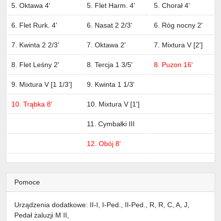
5. Oktawa 4'
5. Flet Harm. 4'
5. Chorał 4'
6. Flet Rurk. 4'
6. Nasat 2 2/3'
6. Róg nocny 2'
7. Kwinta 2 2/3'
7. Oktawa 2'
7. Mixtura V [2']
8. Flet Leśny 2'
8. Tercja 1 3/5'
8. Puzon 16'
9. Mixtura V [1 1/3']
9. Kwinta 1 1/3'
10. Trąbka 8'
10. Mixtura V [1']
11. Cymbałki III
12. Obój 8'
Pomoce
Urządzenia dodatkowe: II-I, I-Ped., II-Ped., R, R, C, A, J,
Pedał żaluzji M II,