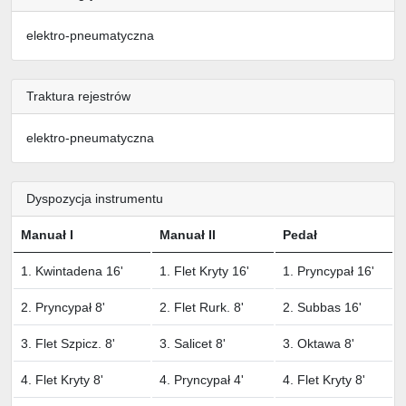
elektro-pneumatyczna
Traktura rejestrów
elektro-pneumatyczna
Dyspozycja instrumentu
Manuał I
Manuał II
Pedał
1. Kwintadena 16'
1. Flet Kryty 16'
1. Pryncypał 16'
2. Pryncypał 8'
2. Flet Rurk. 8'
2. Subbas 16'
3. Flet Szpicz. 8'
3. Salicet 8'
3. Oktawa 8'
4. Flet Kryty 8'
4. Pryncypał 4'
4. Flet Kryty 8'