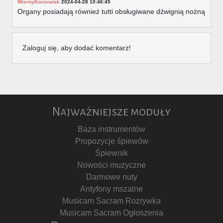
WiernyKociewiak
2024-04-28 10:46:45
Organy posiadają również tutti obsługiwane dźwignią nożną
Zaloguj się, aby dodać komentarz!
Najważniejsze moduły
Baza instrumentów
Propozycje śpiewów
Śpiewnik
Nowości muzyczne
Darmowe nuty
Antyfony mszalne
Musicam Sacram Rozrywka
Musicam Sacram Ogłoszenia