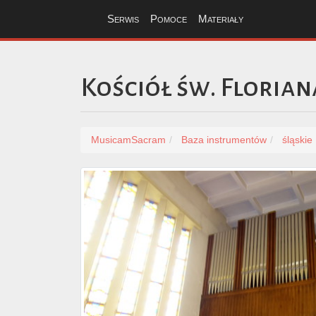
Serwis
Pomoce
Materiały
Kościół św. Florian
MusicamSacram
Baza instrumentów
śląskie