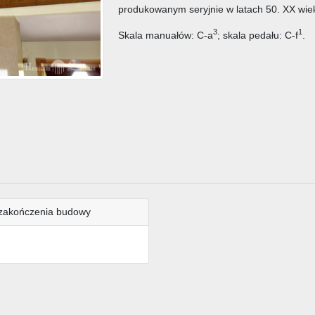
produkowanym seryjnie w latach 50. XX wie
3
1
Skala manuałów: C-a
; skala pedału: C-f
.
zakończenia budowy