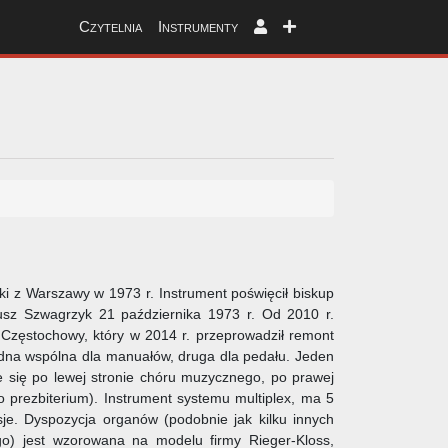
Czytelnia
Instrumenty
 z Warszawy w 1973 r. Instrument poświęcił biskup
usz Szwagrzyk 21 października 1973 r. Od 2010 r.
 Częstochowy, który w 2014 r. przeprowadził remont
edna wspólna dla manuałów, druga dla pedału. Jeden
 się po lewej stronie chóru muzycznego, po prawej
do prezbiterium). Instrument systemu multiplex, ma 5
sje. Dyspozycja organów (podobnie jak kilku innych
go) jest wzorowana na modelu firmy Rieger-Kloss,