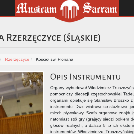
a
Rzerzęczyce
(
śląskie
)
Rzerzęczyce
Kościół św. Floriana
Opis Instrumentu
Organy wybudował Włodzimierz Truszczyński
pomocniczy diecezji częstochowskiej Tade
organami opiekuje się Stanisław Broszko z
instrumentu. Dwie wiatrownice stożkowe: j
miech pływakowy. Szafa organowa znajduje
natomiast stół gry (grający siedzi bokiem 
głosów realnych, a dalsze 5 to ich eksten
instrumentów Włodzimierza Truszczyńskie