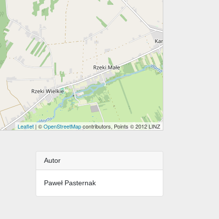
Leaflet
| ©
OpenStreetMap
contributors, Points © 2012 LINZ
Autor
Paweł Pasternak