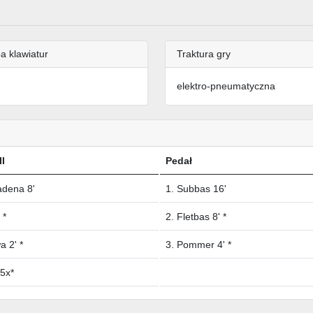
a klawiatur
Traktura gry
elektro-pneumatyczna
II
Pedał
adena 8'
1. Subbas 16'
 *
2. Fletbas 8' *
a 2' *
3. Pommer 4' *
 5x*