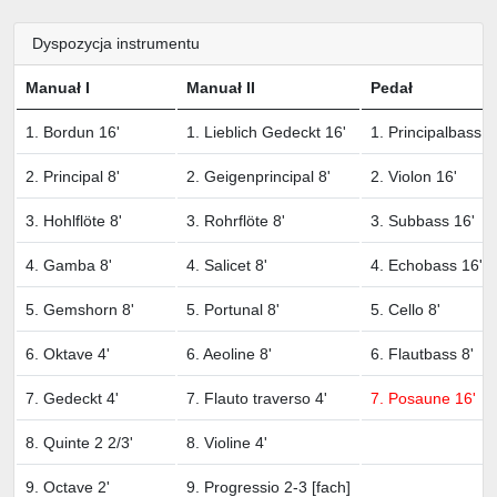
Dyspozycja instrumentu
Manuał I
Manuał II
Pedał
1. Bordun 16'
1. Lieblich Gedeckt 16'
1. Principalbass 1
2. Principal 8'
2. Geigenprincipal 8'
2. Violon 16'
3. Hohlflöte 8'
3. Rohrflöte 8'
3. Subbass 16'
4. Gamba 8'
4. Salicet 8'
4. Echobass 16'
5. Gemshorn 8'
5. Portunal 8'
5. Cello 8'
6. Oktave 4'
6. Aeoline 8'
6. Flautbass 8'
7. Gedeckt 4'
7. Flauto traverso 4'
7. Posaune 16'
8. Quinte 2 2/3'
8. Violine 4'
9. Octave 2'
9. Progressio 2-3 [fach]