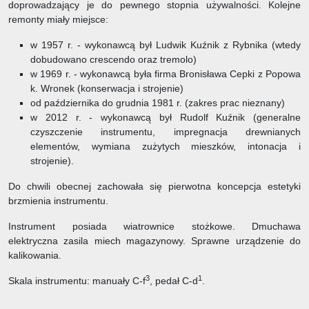
doprowadzający je do pewnego stopnia używalności. Kolejne
remonty miały miejsce:
w 1957 r. - wykonawcą był Ludwik Kuźnik z Rybnika (wtedy
dobudowano crescendo oraz tremolo)
w 1969 r. - wykonawcą była firma Bronisława Cepki z Popowa
k. Wronek (konserwacja i strojenie)
od października do grudnia 1981 r. (zakres prac nieznany)
w 2012 r. - wykonawcą był Rudolf Kuźnik (generalne
czyszczenie instrumentu, impregnacja drewnianych
elementów, wymiana zużytych mieszków, intonacja i
strojenie).
Do chwili obecnej zachowała się pierwotna koncepcja estetyki
brzmienia instrumentu.
Instrument posiada wiatrownice stożkowe. Dmuchawa
elektryczna zasila miech magazynowy. Sprawne urządzenie do
kalikowania.
3
1
Skala instrumentu: manuały C-f
, pedał C-d
.