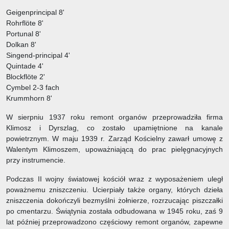
Geigenprincipal 8'
Rohrflöte 8'
Portunal 8'
Dolkan 8'
Singend-principal 4'
Quintade 4'
Blockflöte 2'
Cymbel 2-3 fach
Krummhorn 8'
W sierpniu 1937 roku remont organów przeprowadziła firma
Klimosz i Dyrszlag, co zostało upamiętnione na kanale
powietrznym. W maju 1939 r. Zarząd Kościelny zawarł umowę z
Walentym Klimoszem, upoważniającą do prac pielęgnacyjnych
przy instrumencie.
Podczas II wojny światowej kościół wraz z wyposażeniem uległ
poważnemu zniszczeniu. Ucierpiały także organy, których dzieła
zniszczenia dokończyli bezmyślni żołnierze, rozrzucając piszczałki
po cmentarzu. Świątynia została odbudowana w 1945 roku, zaś 9
lat później przeprowadzono częściowy remont organów, zapewne