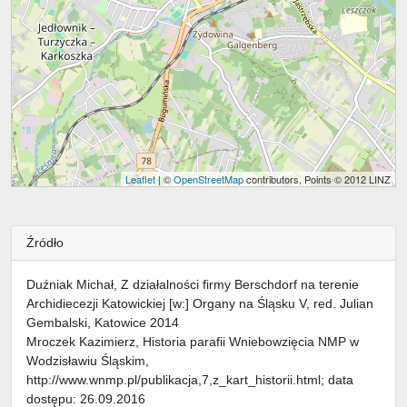
Leaflet
| ©
OpenStreetMap
contributors, Points © 2012 LINZ
Źródło
Duźniak Michał, Z działalności firmy Berschdorf na terenie
Archidiecezji Katowickiej [w:] Organy na Śląsku V, red. Julian
Gembalski, Katowice 2014
Mroczek Kazimierz, Historia parafii Wniebowzięcia NMP w
Wodzisławiu Śląskim,
http://www.wnmp.pl/publikacja,7,z_kart_historii.html; data
dostępu: 26.09.2016