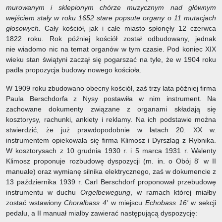
murowanym i sklepionym chórze muzycznym nad głównym
wejściem stały w roku 1652 stare popsute organy o 11 mutacjach
głosowych.
Cały kościół, jak i całe miasto spłonęły 12 czerwca
1822 roku. Rok później kościół został odbudowany, jednak
nie wiadomo nic na temat organów w tym czasie. Pod koniec XIX
wieku stan świątyni zaczął się pogarszać na tyle, że w 1904 roku
padła propozycja budowy nowego kościoła.
W 1909 roku zbudowano obecny kościół, zaś trzy lata później firma
Paula Berschdorfa z Nysy postawiła w nim instrument. Na
zachowane dokumenty związane z organami składają się
kosztorysy, rachunki, ankiety i reklamy. Na ich podstawie można
stwierdzić, że już prawdopodobnie w latach 20. XX w.
instrumentem opiekowała się firma Klimosz i Dyrszlag z Rybnika.
W kosztorysach z 10 grudnia 1930 r. i 5 marca 1931 r. Walenty
Klimosz proponuje rozbudowę dyspozycji (m. in. o Obój 8' w II
manuale) oraz wymianę silnika elektrycznego, zaś w dokumencie z
13 października 1939 r. Carl Berschdorf proponował przebudowę
instrumentu w duchu
Orgelbewegung
, w ramach której miałby
zostać wstawiony
Choralbass 4'
w miejscu
Echobass 16'
w sekcji
pedału, a II manuał miałby zawierać następującą dyspozycję: