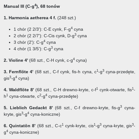
4
Manual III (C-g
), 68 tonów
1. Harmonia aetherea 4 f.
(248 szt.)
4
1 chór (2 2/3'): C-E cynk, F-g
cyna
3
2 chór (2 2/7'): C-Cis cynk, D-g
cyna
4
3 chór (2'): C-g
cyna
3
4 chór (1 3/5'): C-g
cyna
4
2. Violine 4'
(68 szt.,
C-H cynk, c-g
cyna)
1
3
3. Fernflöte 4'
(68 szt.,
C-f cynk, fis-h cyna, c
-g
cyna-przedęte,
3
4
gis
-g
cyna)
1
1
4. Waldflöte 8'
(68 szt.,
C-H drewno-kryte, c-f
cynk-otwarte, fis
-
1
2
4
h
cyna-otwarte, c
-g
cyna-przedęte)
3
5. Lieblich Gedackt 8'
(68 szt.,
C-f drewno-kryte, fis-g
cyna-
3
4
kryte, gis
-g
cyna-koniczne)
1
1
3
3
6. Quintatön 8'
(68 szt.,
C-c
cynk-kryte, cis
-g
cyna-kryte, gis
-
4
g
cyna-koniczne)