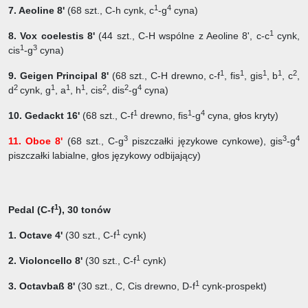
1
4
7. Aeoline 8'
(68 szt.,
C-h cynk, c
-g
cyna)
1
8. Vox coelestis 8'
(44 szt.,
C-H wspólne z Aeoline 8', c-c
cynk,
1
3
cis
-g
cyna)
1
1
1
1
2
9. Geigen Principal 8'
(68 szt.,
C-H drewno, c-f
, fis
, gis
, b
, c
,
2
1
1
1
2
2
4
d
cynk, g
, a
, h
, cis
, dis
-g
cyna)
1
1
4
10. Gedackt 16'
(68 szt.,
C-f
drewno, fis
-g
cyna, głos kryty)
3
3
4
11. Oboe 8'
(68 szt., C-g
piszczałki językowe cynkowe), gis
-g
piszczałki labialne, głos językowy odbijający)
1
Pedal (C-f
), 30 tonów
1
1. Octave 4'
(30 szt.,
C-f
cynk)
1
2. Violoncello 8'
(30 szt.,
C-f
cynk)
1
3. Octavbaß 8'
(30 szt.,
C, Cis drewno, D-f
cynk-prospekt)