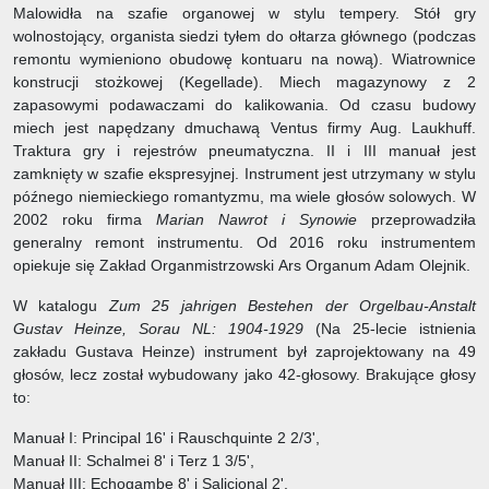
Malowidła na szafie organowej w stylu tempery. Stół gry
wolnostojący, organista siedzi tyłem do ołtarza głównego (podczas
remontu wymieniono obudowę kontuaru na nową). Wiatrownice
konstrucji stożkowej (Kegellade). Miech magazynowy z 2
zapasowymi podawaczami do kalikowania. Od czasu budowy
miech jest napędzany dmuchawą Ventus firmy Aug. Laukhuff.
Traktura gry i rejestrów pneumatyczna. II i III manuał jest
zamknięty w szafie ekspresyjnej. Instrument jest utrzymany w stylu
późnego niemieckiego romantyzmu, ma wiele głosów solowych. W
2002 roku firma
Marian Nawrot i Synowie
przeprowadziła
generalny remont instrumentu. Od 2016 roku instrumentem
opiekuje się Zakład Organmistrzowski Ars Organum Adam Olejnik.
W katalogu
Zum 25 jahrigen Bestehen der Orgelbau-Anstalt
Gustav Heinze, Sorau NL: 1904-1929
(Na 25-lecie istnienia
zakładu Gustava Heinze) instrument był zaprojektowany na 49
głosów, lecz został wybudowany jako 42-głosowy. Brakujące głosy
to:
Manuał I: Principal 16' i Rauschquinte 2 2/3',
Manuał II: Schalmei 8' i Terz 1 3/5',
Manuał III: Echogambe 8' i Salicional 2',