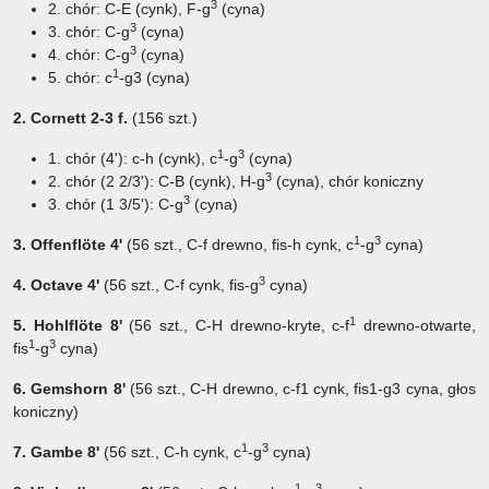
3
2. chór: C-E (cynk), F-g
(cyna)
3
3. chór: C-g
(cyna)
3
4. chór: C-g
(cyna)
1
5. chór: c
-g3 (cyna)
2. Cornett 2-3 f.
(156 szt.)
1
3
1. chór (4'): c-h (cynk), c
-g
(cyna)
3
2. chór (2 2/3'): C-B (cynk), H-g
(cyna), chór koniczny
3
3. chór (1 3/5'): C-g
(cyna)
1
3
3. Offenflöte 4'
(56 szt., C-f drewno, fis-h cynk, c
-g
cyna)
3
4. Octave 4'
(56 szt.,
C-f cynk, fis-g
cyna)
1
5. Hohlflöte 8'
(56 szt.,
C-H drewno-kryte, c-f
drewno-otwarte,
1
3
fis
-g
cyna)
6. Gemshorn 8'
(56 szt.,
C-H drewno, c-f1 cynk, fis1-g3 cyna, głos
koniczny)
1
3
7. Gambe 8'
(56 szt.,
C-h cynk, c
-g
cyna)
1
3