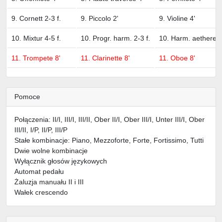
9. Cornett 2-3 f.
9. Piccolo 2'
9. Violine 4'
10. Mixtur 4-5 f.
10. Progr. harm. 2-3 f.
10. Harm. aetherea 
11. Trompete 8'
11. Clarinette 8'
11. Oboe 8'
Pomoce
Połączenia: II/I, III/I, III/II, Ober II/I, Ober III/I, Unter III/I, Ober
III/II, I/P, II/P, III/P
Stałe kombinacje: Piano, Mezzoforte, Forte, Fortissimo, Tutti
Dwie wolne kombinacje
Wyłącznik głosów językowych
Automat pedału
Żaluzja manuału II i III
Wałek crescendo