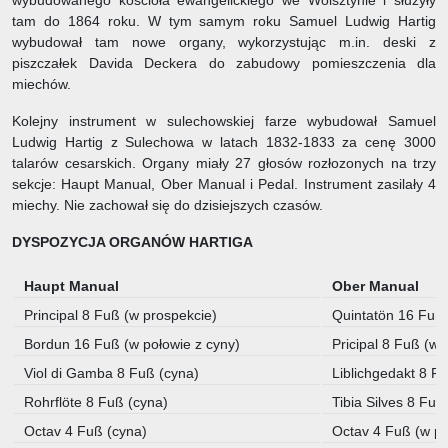
wybudowanego kościoła ewangelickiego we Wolsztynie i służyły
tam do 1864 roku. W tym samym roku Samuel Ludwig Hartig
wybudował tam nowe organy, wykorzystując m.in. deski z
piszczałek Davida Deckera do zabudowy pomieszczenia dla
miechów.
Kolejny instrument w sulechowskiej farze wybudował Samuel
Ludwig Hartig z Sulechowa w latach 1832-1833 za cenę 3000
talarów cesarskich. Organy miały 27 głosów rozłozonych na trzy
sekcje: Haupt Manual, Ober Manual i Pedal. Instrument zasilały 4
miechy. Nie zachował się do dzisiejszych czasów.
DYSPOZYCJA ORGANÓW HARTIGA
Haupt Manual
Ober Manual
Principal 8 Fuß (w prospekcie)
Quintatön 16 Fuß 
Bordun 16 Fuß (w połowie z cyny)
Pricipal 8 Fuß (w 
Viol di Gamba 8 Fuß (cyna)
Liblichgedakt 8 F
Rohrflöte 8 Fuß (cyna)
Tibia Silves 8 Fuß
Octav 4 Fuß (cyna)
Octav 4 Fuß (w pr