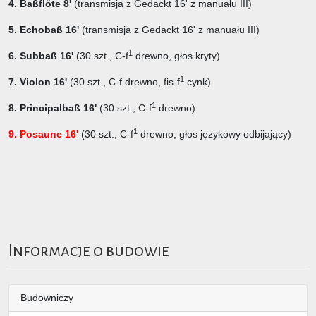
4. Baßflöte 8'
(transmisja z Gedackt 16' z manuału III)
5. Echobaß 16'
(transmisja z Gedackt 16' z manuału III)
1
6. Subbaß 16'
(30 szt.,
C-f
drewno, głos kryty)
1
7. Violon 16'
(30 szt.,
C-f drewno, fis-f
cynk)
1
8. Principalbaß 16'
(30 szt.,
C-f
drewno)
1
9. Posaune 16'
(30 szt., C-f
drewno, głos językowy odbijający)
Informacje o budowie
Budowniczy