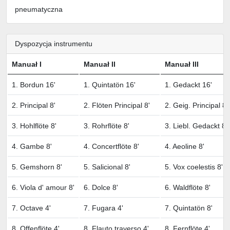
pneumatyczna
Dyspozycja instrumentu
Manuał I
Manuał II
Manuał III
1. Bordun 16'
1. Quintatön 16'
1. Gedackt 16'
2. Principal 8'
2. Flöten Principal 8'
2. Geig. Principal 8'
3. Hohlflöte 8'
3. Rohrflöte 8'
3. Liebl. Gedackt 8'
4. Gambe 8'
4. Concertflöte 8'
4. Aeoline 8'
5. Gemshorn 8'
5. Salicional 8'
5. Vox coelestis 8'
6. Viola d' amour 8'
6. Dolce 8'
6. Waldflöte 8'
7. Octave 4'
7. Fugara 4'
7. Quintatön 8'
8. Offenflöte 4'
8. Flauto traverso 4'
8. Fernflöte 4'