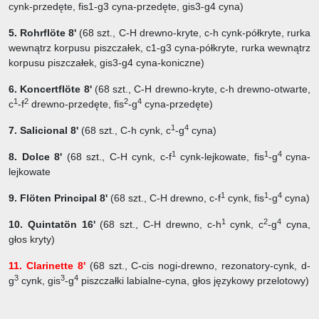
cynk-przedęte, fis1-g3 cyna-przedęte, gis3-g4 cyna)
5. Rohrflöte 8'
(68 szt., C-H drewno-kryte, c-h cynk-półkryte, rurka
wewnątrz korpusu piszczałek, c1-g3 cyna-półkryte, rurka wewnątrz
korpusu piszczałek, gis3-g4 cyna-koniczne)
6. Koncertflöte 8'
(68 szt.,
C-H drewno-kryte, c-h drewno-otwarte,
1
2
2
4
c
-f
drewno-przedęte, fis
-g
cyna-przedęte)
1
4
7. Salicional 8'
(68 szt.,
C-h cynk, c
-g
cyna)
1
1
4
8. Dolce 8'
(68 szt., C-H cynk, c-f
cynk-lejkowate, fis
-g
cyna-
lejkowate
1
1
4
9. Flöten Principal 8'
(68 szt.,
C-H drewno, c-f
cynk, fis
-g
cyna)
1
2
4
10. Quintatön 16'
(68 szt.,
C-H drewno, c-h
cynk, c
-g
cyna,
głos kryty)
11. Clarinette 8'
(68 szt.,
C-cis nogi-drewno, rezonatory-cynk, d-
3
3
4
g
cynk, gis
-g
piszczałki labialne-cyna, głos językowy przelotowy)