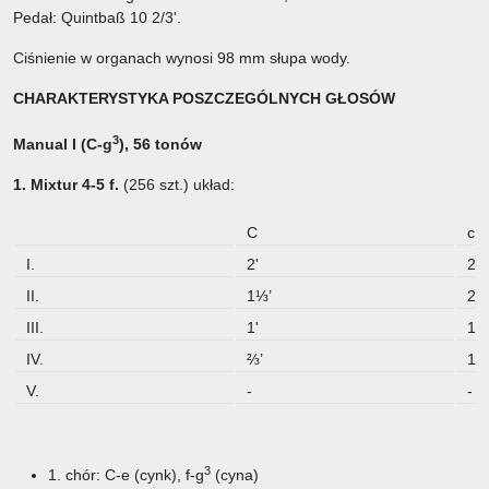
Pedał: Quintbaß 10 2/3'.
Ciśnienie w organach wynosi 98 mm słupa wody.
CHARAKTERYSTYKA POSZCZEGÓLNYCH GŁOSÓW
3
Manual I (C-g
),
56 tonów
1. Mixtur 4-5 f.
(256 szt.) układ:
C
c
I.
2'
2⅔
II.
1⅓’
2'
III.
1'
1⅓
IV.
⅔’
1'
V.
-
-
3
1. chór: C-e (cynk), f-g
(cyna)