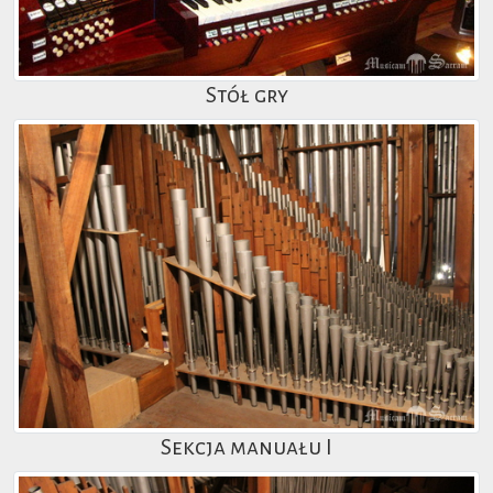
Stół gry
Sekcja manuału I