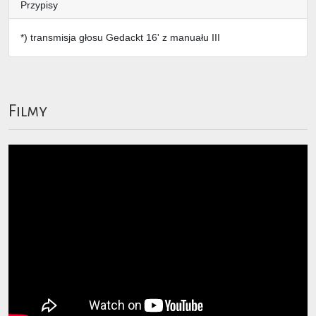
Przypisy
*) transmisja głosu Gedackt 16' z manuału III
Filmy