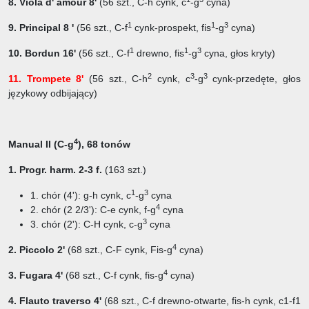
8. Viola d' amour 8'
(56 szt.,
C-h cynk, c
-g
cyna)
1
1
3
9. Principal 8 '
(56 szt.,
C-f
cynk-prospekt, fis
-g
cyna)
1
1
3
10. Bordun 16'
(56 szt., C-f
drewno, fis
-g
cyna, głos kryty)
2
3
3
11. Trompete 8'
(56 szt., C-h
cynk, c
-g
cynk-przedęte, głos
językowy odbijający)
4
Manual II (C-g
), 68 tonów
1. Progr. harm. 2-3 f.
(163 szt.)
1
3
1. chór (4'): g-h cynk, c
-g
cyna
4
2. chór (2 2/3'): C-e cynk, f-g
cyna
3
3. chór (2'): C-H cynk, c-g
cyna
4
2. Piccolo 2'
(68 szt.,
C-F cynk, Fis-g
cyna)
4
3. Fugara 4'
(68 szt.,
C-f cynk, fis-g
cyna)
4. Flauto traverso 4'
(68 szt., C-f drewno-otwarte, fis-h cynk, c1-f1