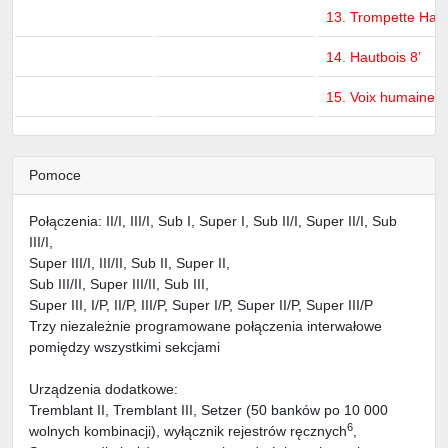
13. Trompette Harm
14. Hautbois 8’
15. Voix humaine 8
Pomoce
Połączenia: II/I, III/I, Sub I, Super I, Sub II/I, Super II/I, Sub
III/I,
Super III/I, III/II, Sub II, Super II,
Sub III/II, Super III/II, Sub III,
Super III, I/P, II/P, III/P, Super I/P, Super II/P, Super III/P
Trzy niezależnie programowane połączenia interwałowe
pomiędzy wszystkimi sekcjami
Urządzenia dodatkowe:
Tremblant II, Tremblant III, Setzer (50 banków po 10 000
6
wolnych kombinacji), wyłącznik rejestrów ręcznych
,