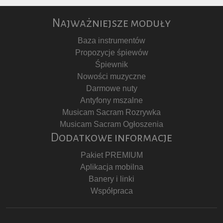
Najważniejsze moduły
Baza instrumentów
Propozycje śpiewów
Śpiewnik
Nowości muzyczne
Darmowe nuty
Antyfony mszalne
Musicam Sacram Rozrywka
Musicam Sacram Ogłoszenia
Dodatkowe informacje
Pakiet PREMIUM
Aplikacja mobilna
Banery i linki
Współpraca