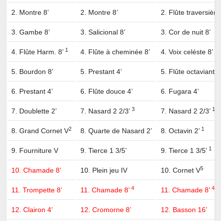
2. Montre 8’
2. Montre 8’
2. Flûte traversière
3. Gambe 8’
3. Salicional 8’
3. Cor de nuit 8’
1
4. Flûte Harm. 8’
4. Flûte à cheminée 8’
4. Voix celéste 8’
5. Bourdon 8’
5. Prestant 4’
5. Flûte octaviante
6. Prestant 4’
6. Flûte douce 4’
6. Fugara 4’
3
1
7. Doublette 2’
7. Nasard 2 2/3’
7. Nasard 2 2/3’
2
1
8. Grand Cornet V
8. Quarte de Nasard 2’
8. Octavin 2’
1
9. Fourniture V
9. Tierce 1 3/5’
9. Tierce 1 3/5’
5
10. Chamade 8’
10. Plein jeu IV
10. Cornet V
4
4
11. Trompette 8’
11. Chamade 8’
11. Chamade 8’
12. Clairon 4’
12. Cromorne 8’
12. Basson 16’