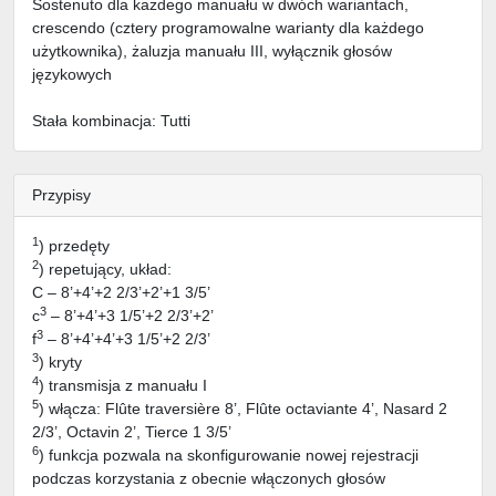
Sostenuto dla każdego manuału w dwóch wariantach,
crescendo (cztery programowalne warianty dla każdego
użytkownika), żaluzja manuału III, wyłącznik głosów
językowych
Stała kombinacja: Tutti
Przypisy
1
) przedęty
2
) repetujący, układ:
C – 8’+4’+2 2/3’+2’+1 3/5’
3
c
– 8’+4’+3 1/5’+2 2/3’+2’
3
f
– 8’+4’+4’+3 1/5’+2 2/3’
3
) kryty
4
) transmisja z manuału I
5
) włącza: Flûte traversière 8’, Flûte octaviante 4’, Nasard 2
2/3’, Octavin 2’, Tierce 1 3/5’
6
) funkcja pozwala na skonfigurowanie nowej rejestracji
podczas korzystania z obecnie włączonych głosów