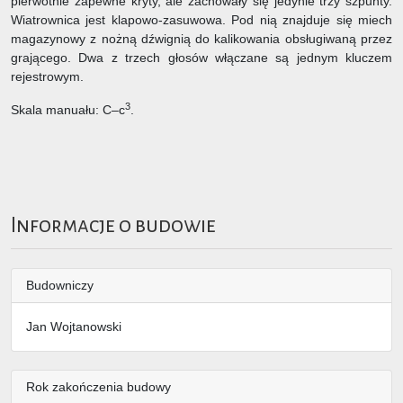
pierwotnie zapewne kryty, ale zachowały się jedynie trzy szpunty.
Wiatrownica jest klapowo-zasuwowa. Pod nią znajduje się miech
magazynowy z nożną dźwignią do kalikowania obsługiwaną przez
grającego. Dwa z trzech głosów włączane są jednym kluczem
rejestrowym.
3
Skala manuału: C–c
.
Informacje o budowie
Budowniczy
Jan Wojtanowski
Rok zakończenia budowy