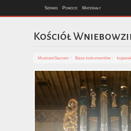
Serwis
Pomoce
Materiały
Kościół Wniebowzi
MusicamSacram
Baza instrumentów
kujaws