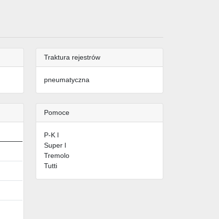
Traktura rejestrów
pneumatyczna
Pomoce
P-K l
Super l
Tremolo
Tutti