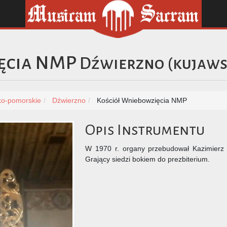
ęcia NMP
Dźwierzno
(
kujaws
ko-pomorskie
Dźwierzno
Kościół Wniebowzięcia NMP
Opis Instrumentu
W 1970 r. organy przebudował Kazimierz 
Grający siedzi bokiem do prezbiterium.