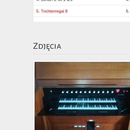
5. Trichterregal 8
5.
Zdjęcia