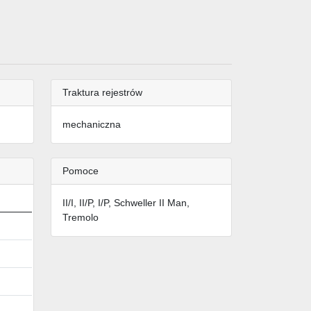
Traktura rejestrów
mechaniczna
Pomoce
II/I, II/P, I/P, Schweller II Man,
Tremolo