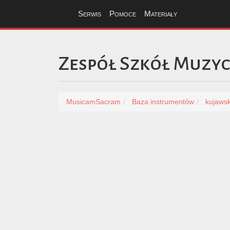
Serwis
Pomoce
Materiały
Zespół Szkół Muzy
MusicamSacram
Baza instrumentów
kujaws