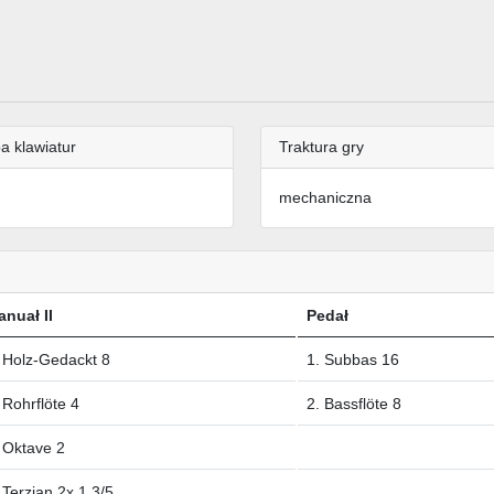
a klawiatur
Traktura gry
mechaniczna
nuał II
Pedał
 Holz-Gedackt 8
1. Subbas 16
 Rohrflöte 4
2. Bassflöte 8
 Oktave 2
 Terzian 2x 1 3/5