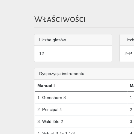
Właściwości
Liczba głosów
Liczb
12
2+P
Dyspozycja instrumentu
Manuał I
Ma
1. Gemshorn 8
1.
2. Principal 4
2.
3. Waldflöte 2
3.
4. Scharf 3-4x 1 1/3
4.