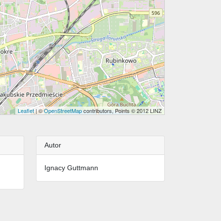
Leaflet
| ©
OpenStreetMap
contributors, Points © 2012 LINZ
Autor
Ignacy Guttmann