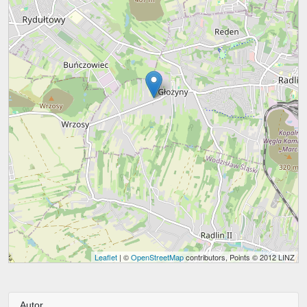
Leaflet
| ©
OpenStreetMap
contributors, Points © 2012 LINZ
Autor