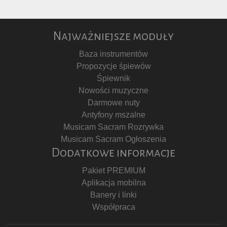
Najważniejsze moduły
Baza instrumentów
Propozycje śpiewów
Śpiewnik
Nowości muzyczne
Darmowe nuty
Antyfony mszalne
Musicam Sacram Rozrywka
Musicam Sacram Ogłoszenia
Dodatkowe informacje
Pakiet PREMIUM
Aplikacja mobilna
Banery i linki
Współpraca