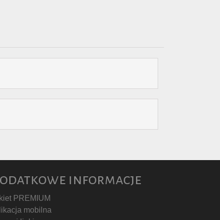
odatkowe informacje
kiet PREMIUM
likacja mobilna