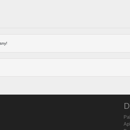
sny!
D
Pa
Ap