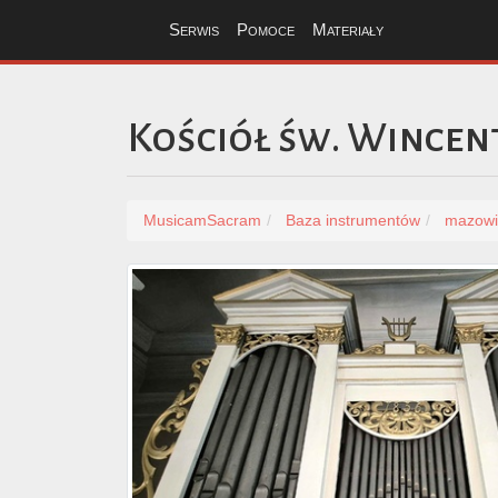
Serwis
Pomoce
Materiały
Kościół św. Wincen
MusicamSacram
Baza instrumentów
mazowi