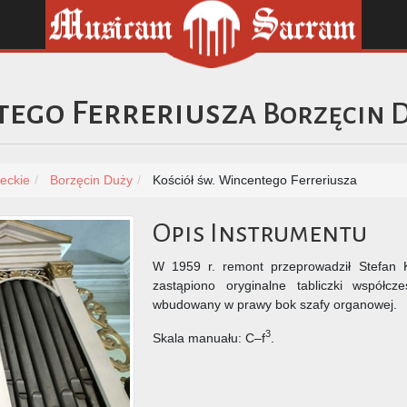
tego Ferreriusza
Borzęcin 
eckie
Borzęcin Duży
Kościół św. Wincentego Ferreriusza
Opis Instrumentu
W 1959 r. remont przeprowadził Stefan K
zastąpiono oryginalne tabliczki współc
wbudowany w prawy bok szafy organowej.
3
Skala manuału: C–f
.