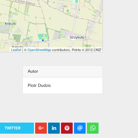
Leaflet
| ©
OpenStreetMap
contributors, Points © 2012 LINZ
Autor
Piotr Dudzic
TWITTER