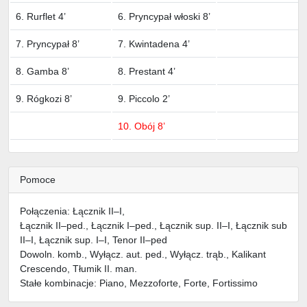
6. Rurflet 4’
6. Pryncypał włoski 8’
7. Pryncypał 8’
7. Kwintadena 4’
8. Gamba 8’
8. Prestant 4’
9. Rógkozi 8’
9. Piccolo 2’
10. Obój 8’
Pomoce
Połączenia: Łącznik II–I,
Łącznik II–ped., Łącznik I–ped., Łącznik sup. II–I, Łącznik sub
II–I, Łącznik sup. I–I, Tenor II–ped
Dowoln. komb., Wyłącz. aut. ped., Wyłącz. trąb., Kalikant
Crescendo, Tłumik II. man.
Stałe kombinacje: Piano, Mezzoforte, Forte, Fortissimo