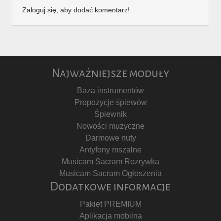
Zaloguj się, aby dodać komentarz!
Najważniejsze moduły
Baza instrumentów
Propozycje śpiewów
Śpiewnik
Nowości muzyczne
Darmowe nuty
Antyfony mszalne
Musicam Sacram Rozrywka
Musicam Sacram Ogłoszenia
Dodatkowe informacje
Pakiet PREMIUM
Aplikacja mobilna